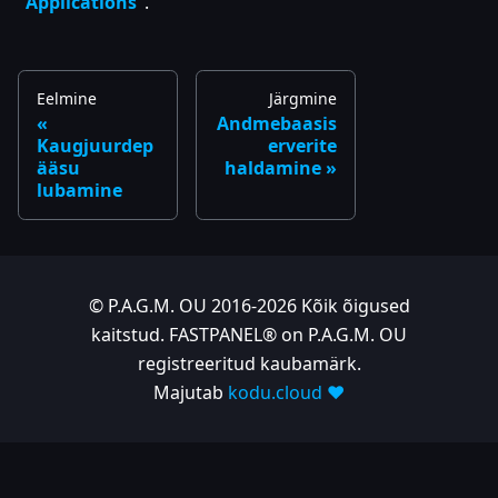
"
Applications
".
Eelmine
Järgmine
Andmebaasis
Kaugjuurdep
erverite
ääsu
haldamine
lubamine
© P.A.G.M. OU 2016-2026 Kõik õigused
kaitstud. FASTPANEL® on P.A.G.M. OU
registreeritud kaubamärk.
Majutab
kodu.cloud ❤️