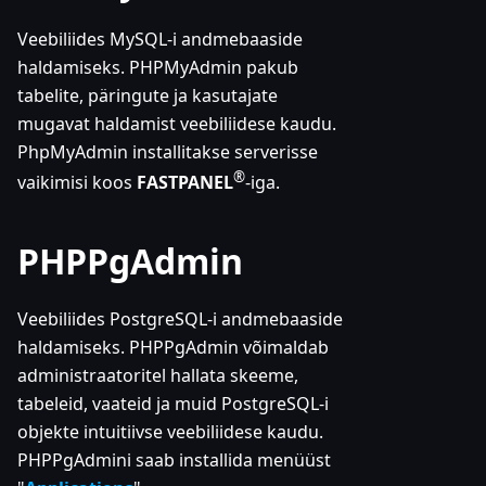
Veebiliides MySQL-i andmebaaside
haldamiseks. PHPMyAdmin pakub
tabelite, päringute ja kasutajate
mugavat haldamist veebiliidese kaudu.
PhpMyAdmin installitakse serverisse
®
vaikimisi koos
FASTPANEL
-iga.
PHPPgAdmin
Veebiliides PostgreSQL-i andmebaaside
haldamiseks. PHPPgAdmin võimaldab
administraatoritel hallata skeeme,
tabeleid, vaateid ja muid PostgreSQL-i
objekte intuitiivse veebiliidese kaudu.
PHPPgAdmini saab installida menüüst