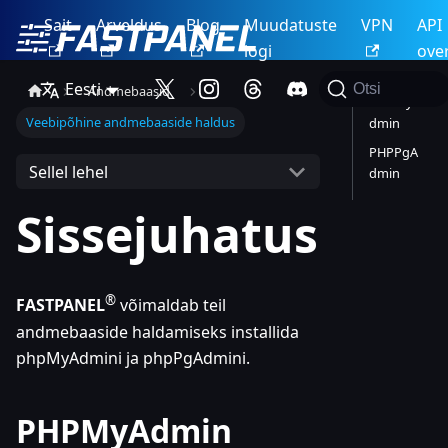
Sait
Arveldus
Blog
Muudatuste
VPN
API
logi
ove
Eesti
Otsi
Andmebaasid
PHPMyA
Veebipõhine andmebaaside haldus
dmin
PHPPgA
Sellel lehel
dmin
Sissejuhatus
®
FASTPANEL
võimaldab teil
andmebaaside haldamiseks installida
phpMyAdmini ja phpPgAdmini.
PHPMyAdmin