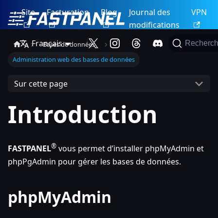
Site
Facturation
Blog
Journal des
VPN
modifications
Français
Recherch
Bases de données
Administration web des bases de données
Sur cette page
Introduction
®
FASTPANEL
vous permet d’installer phpMyAdmin et
phpPgAdmin pour gérer les bases de données.
phpMyAdmin