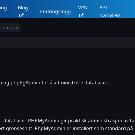
ing
Blog
VPN
API
Endringslogg
overview
nistrasjon
n og phpPgAdmin for å administrere databaser.
L-databaser. PHPMyAdmin gir praktisk administrasjon av tab
rt grensesnitt. PhpMyAdmin er installert som standard på