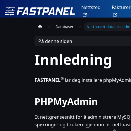
Nettsted
Fakturer
Databaser
Nettbasert databaseadmi
På denne siden
Innledning
®
FASTPANEL
lar deg installere phpMyAdmi
PHPMyAdmin
Et nettgrensesnitt for å administrere MySQ
spørringer og brukere gjennom et nettbase