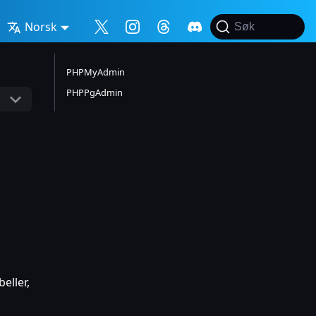
Norsk
Søk
PHPMyAdmin
PHPPgAdmin
eller,