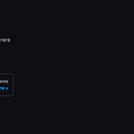
trere
este
re