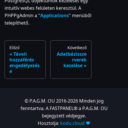
PostgreSQL objektumok kezelését egy
intuitív webes felületen keresztül. A
PHPPgAdmin a "
Applications
" menüből
telepíthető.
Előző
Következő
Távoli
Adatbázissze
hozzáférés
rverek
engedélyezés
kezelése
e
© P.A.G.M. OU 2016-2026 Minden jog
fenntartva. A FASTPANEL® a P.A.G.M. OU
bejegyzett védjegye.
Hosztolja:
kodu.cloud ❤️