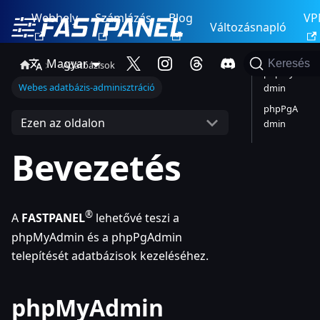
Webhely
Számlázás
Blog
VP
Változásnapló
Magyar
Keresés
Adatbázisok
phpMyA
Webes adatbázis-adminisztráció
dmin
phpPgA
Ezen az oldalon
dmin
Bevezetés
®
A
FASTPANEL
lehetővé teszi a
phpMyAdmin és a phpPgAdmin
telepítését adatbázisok kezeléséhez.
phpMyAdmin