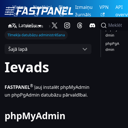
Vietne
Norēķini
Blog
Izmaiņu
VPN
API
žurnāls
overv
Latviešu
Meklēt
Datubāzes
phpMyA
Tīmekļa datubāzu administrēšana
dmin
phpPgA
Šajā lapā
dmin
Ievads
®
FASTPANEL
ļauj instalēt phpMyAdmin
un phpPgAdmin datubāzu pārvaldībai.
phpMyAdmin