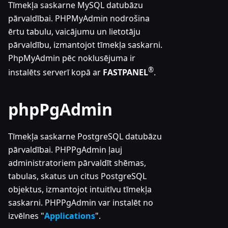
Tīmekļa saskarne MySQL datubāzu
pārvaldībai. PHPMyAdmin nodrošina
ērtu tabulu, vaicājumu un lietotāju
pārvaldību, izmantojot tīmekļa saskarni.
PhpMyAdmin pēc noklusējuma ir
®
instalēts serverī kopā ar
FASTPANEL
.
phpPgAdmin
Tīmekļa saskarne PostgreSQL datubāzu
pārvaldībai. PHPPgAdmin ļauj
administratoriem pārvaldīt shēmas,
tabulas, skatus un citus PostgreSQL
objektus, izmantojot intuitīvu tīmekļa
saskarni. PHPPgAdmin var instalēt no
izvēlnes "
Applications
".