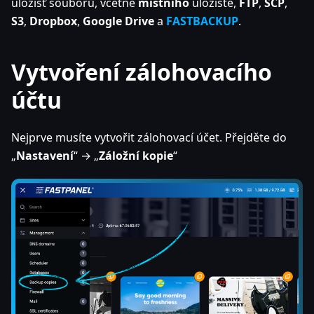
úložišť souborů, včetně
místního
úložiště,
FTP
,
SCP
,
S3
,
Dropbox
,
Google Drive
a
FASTBACKUP
.
Vytvoření zálohovacího
účtu
Nejprve musíte vytvořit zálohovací účet. Přejděte do
„
Nastavení
“ → „
Záložní kopie
“