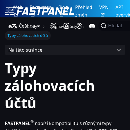
Web
Fakturace
Blog
Přehled
VPN
API
změn
overv
Čeština
Hledat
Zálohy
Zálohovací účty
Typy zálohovacích účtů
Na této stránce
Typy
zálohovacích
účtů
®
FASTPANEL
nabízí kompatibilitu s různými typy