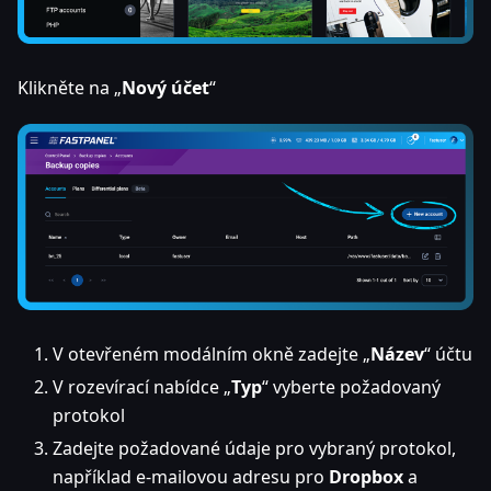
Klikněte na „
Nový účet
“
V otevřeném modálním okně zadejte „
Název
“ účtu
V rozevírací nabídce „
Typ
“ vyberte požadovaný
protokol
Zadejte požadované údaje pro vybraný protokol,
například e-mailovou adresu pro
Dropbox
a