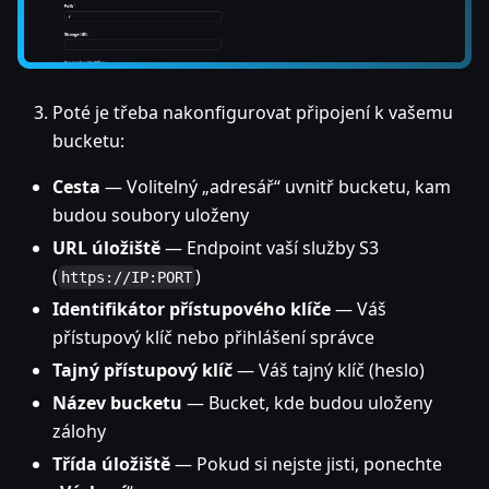
Poté je třeba nakonfigurovat připojení k vašemu
bucketu:
Cesta
— Volitelný „adresář“ uvnitř bucketu, kam
budou soubory uloženy
URL úložiště
— Endpoint vaší služby S3
(
)
https://IP:PORT
Identifikátor přístupového klíče
— Váš
přístupový klíč nebo přihlášení správce
Tajný přístupový klíč
— Váš tajný klíč (heslo)
Název bucketu
— Bucket, kde budou uloženy
zálohy
Třída úložiště
— Pokud si nejste jisti, ponechte