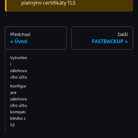
platnými certifikáty TLS
Předchozí
Další
Úvod
FASTBACKUP
Vytvořen
í
zálohova
cího účtu
Konfigur
ace
zálohova
cího účtu
kompati
bilního s
S3