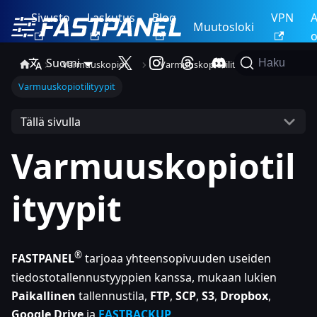
Sivusto
Laskutus
Blog
VPN
A
Muutosloki
o
Suomi
Haku
Varmuuskopiot
Varmuuskopiotilit
Varmuuskopiotilityypit
Tällä sivulla
Varmuuskopiotil
ityypit
®
FASTPANEL
tarjoaa yhteensopivuuden useiden
tiedostotallennustyyppien kanssa, mukaan lukien
Paikallinen
tallennustila,
FTP
,
SCP
,
S3
,
Dropbox
,
Google Drive
ja
FASTBACKUP
.