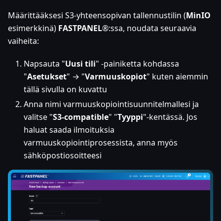
Määrittääksesi S3-yhteensopivan tallennustilin (
MinIO
esimerkkinä)
FASTPANEL
®
:ssa
, noudata seuraavia
vaiheita:
Napsauta "
Uusi tili
" -painiketta kohdassa
"
Asetukset
" → "
Varmuuskopiot
" kuten aiemmin
tällä sivulla on kuvattu
Anna nimi varmuuskopiointisuunnitelmallesi ja
valitse "
S3-compatible
" "
Tyyppi
"-kentässä. Jos
haluat saada ilmoituksia
varmuuskopiointiprosessista, anna myös
sähköpostiosoitteesi