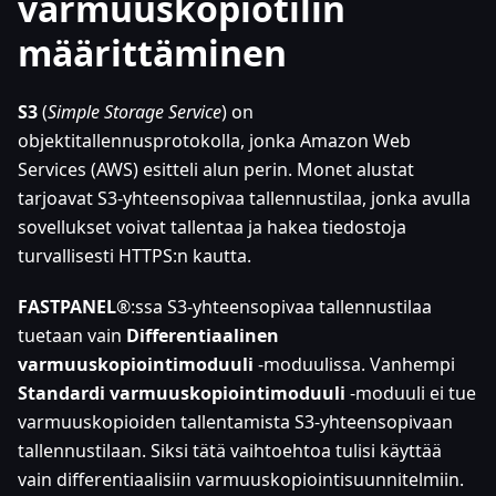
varmuuskopiotilin
määrittäminen
S3
(
Simple Storage Service
) on
objektitallennusprotokolla, jonka Amazon Web
Services (AWS) esitteli alun perin. Monet alustat
tarjoavat S3-yhteensopivaa tallennustilaa, jonka avulla
sovellukset voivat tallentaa ja hakea tiedostoja
turvallisesti HTTPS
:n
kautta.
FASTPANEL
®
:ssa
S3-yhteensopivaa tallennustilaa
tuetaan vain
Differentiaalinen
varmuuskopiointimoduuli
-moduulissa. Vanhempi
Standardi varmuuskopiointimoduuli
-moduuli ei tue
varmuuskopioiden tallentamista S3-yhteensopivaan
tallennustilaan. Siksi tätä vaihtoehtoa tulisi käyttää
vain differentiaalisiin varmuuskopiointisuunnitelmiin.