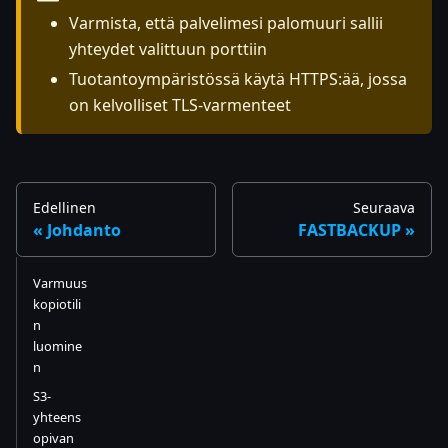
Varmista, että palvelimesi palomuuri sallii
yhteydet valittuun porttiin
Tuotantoympäristössä käytä HTTPS:ää, jossa
on kelvolliset TLS-varmenteet
Edellinen
Seuraava
Johdanto
FASTBACKUP
Varmuus
kopiotili
n
luomine
n
S3-
yhteens
opivan