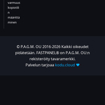
varmuus
kopiotili
n
määrittä
minen
© P.A.G.M. OU 2016-2026 Kaikki oikeudet
pidätetään. FASTPANEL® on P.A.G.M. OU:n
rekisteröity tavaramerkki.
Palvelun tarjoaa
kodu.cloud ❤️