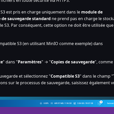
fichiers en toute sécurité via HTTPS.
 S3 est pris en charge uniquement dans le
module de
 de sauvegarde standard
ne prend pas en charge le stoc
 S3. Par conséquent, cette option ne doit être utilisée qu
mpatible S3 (en utilisant MinIO comme exemple) dans
te
" dans "
Paramètres
" → "
Copies de sauvegarde
", comme 
uvegarde et sélectionnez "
Compatible S3
" dans le champ "
tions sur le processus de sauvegarde, saisissez également v