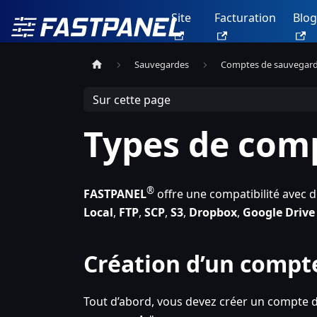
Site
Facturation
Blog
Sauvegardes
Comptes de sauvegar
Sur cette page
Types de com
®
FASTPANEL
offre une compatibilité avec 
Local
,
FTP
,
SCP
,
S3
,
Dropbox
,
Google Drive
Création d’un compt
Tout d’abord, vous devez créer un compte d