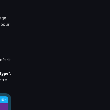
kage
e pour
décrit
Type
".
otre