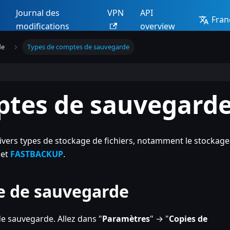
Journal des
VPN
API
Fran
modifications
overview
de
Types de comptes de sauvegarde
ptes de sauvegard
divers types de stockage de fichiers, notamment le stockage
et
FASTBACKUP
.
e de sauvegarde
e sauvegarde. Allez dans "
Paramètres
" → "
Copies de