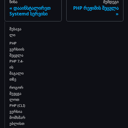
წინა
შემდეგი
დააინსტალირეთ
PHP რეჟიმის შეცვლა
Systemd სერვისი
შესავა
ლი
PHP
ვერსიის
შეცვლა
PHP 7.4-
ის
მაგალი
თზე
როგორ
შევცვა
ლოთ
PHP (CLI)
ვერსია
მომხმარ
ებლისთ