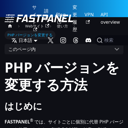
サ
変
請
イ
Blog
更
VPN
API
求
ト
履
overview
Webサイト
使い方
歴
PHP バージョンを変更する
日本語
検索
このページ内
PHP バージョンを
変更する方法
はじめに
®
FASTPANEL
では、サイトごとに個別に代替 PHP バージ