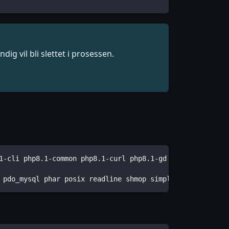
g vil bli slettet i prosessen.
1-cli php8.1-common php8.1-curl php8.1-gd php8.1-mbstrin
 pdo_mysql phar posix readline shmop simplexml sockets s