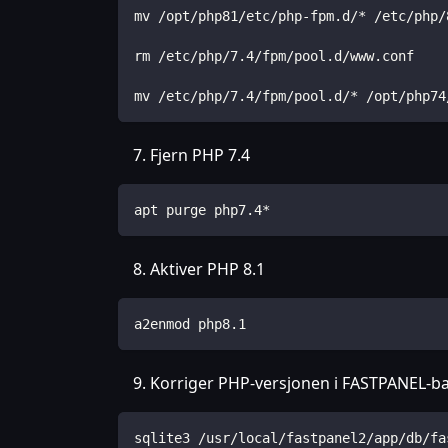
mv /opt/php81/etc/php-fpm.d/* /etc/php/
rm /etc/php/7.4/fpm/pool.d/www.conf
mv /etc/php/7.4/fpm/pool.d/* /opt/php74
Fjern PHP 7.4
apt purge php7.4*
Aktiver PHP 8.1
a2enmod php8.1
Korriger PHP-versjonen i FASTPANEL-b
sqlite3 /usr/local/fastpanel2/app/db/fa