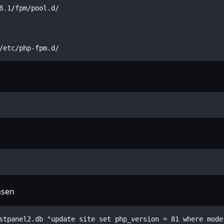
8.1/fpm/pool.d/
/etc/php-fpm.d/
asen
stpanel2.db "update site set php_version = 81 where mode