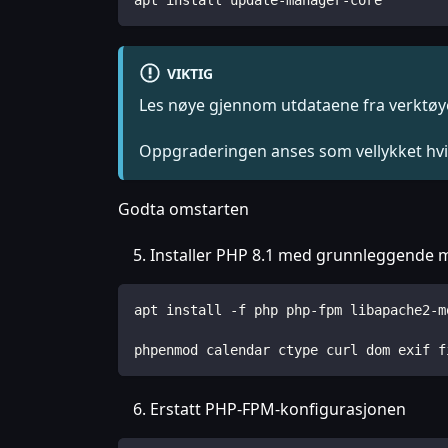
apt install update-manager-core
VIKTIG
Les nøye gjennom utdataene fra verktøyet
Oppgraderingen anses som vellykket hvis
Godta omstarten
Installer PHP 8.1 med grunnleggende 
apt install -f php php-fpm libapache2-m
phpenmod calendar ctype curl dom exif f
Erstatt PHP-FPM-konfigurasjonen