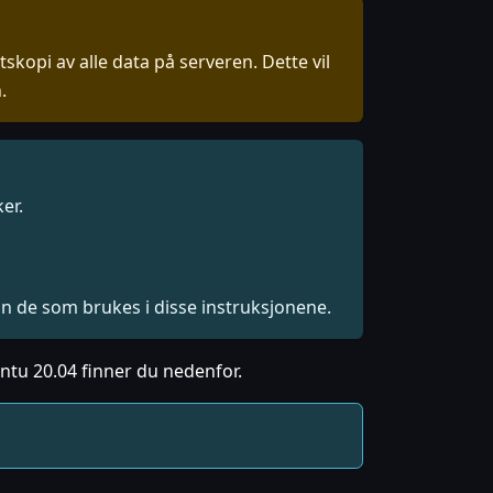
skopi av alle data på serveren. Dette vil
.
er.
n de som brukes i disse instruksjonene.
ntu 20.04 finner du nedenfor.