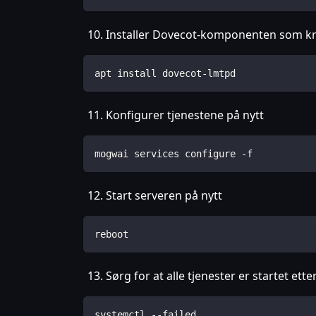
Installer Dovecot-komponenten som kre
apt install dovecot-lmtpd
Konfigurer tjenestene på nytt
mogwai services configure -f
Start serveren på nytt
reboot
Sørg for at alle tjenester er startet ett
systemctl --failed