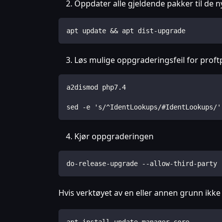
Oppdater alle gjeldende pakker til de 
apt update && apt dist-upgrade
Løs mulige oppgraderingsfeil for prof
a2dismod php7.4
sed -e 's/^IdentLookups/#IdentLookups/'
Kjør oppgraderingen
do-release-upgrade --allow-third-party
Hvis verktøyet av en eller annen grunn ikk