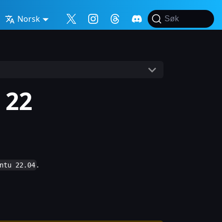
Norsk
Søk
 22
.
ntu 22.04