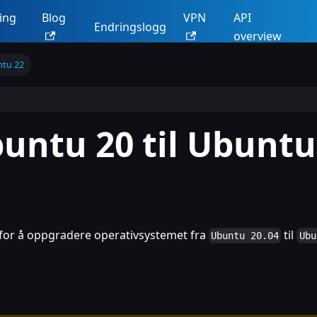
ing
Blog
VPN
API
Endringslogg
overview
ntu 22
untu 20 til Ubuntu
n for å oppgradere operativsystemet fra
til
Ubuntu 20.04
Ubu