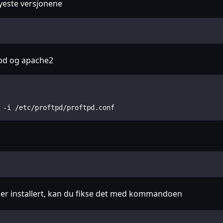
nyeste versjonene
tpd og apache2
 -i /etc/proftpd/proftpd.conf
e er installert, kan du fikse det med kommandoen