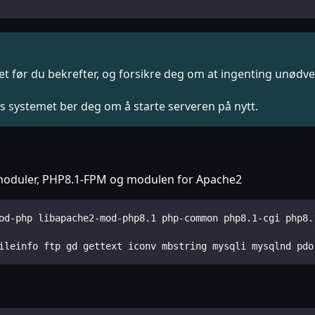
 før du bekrefter, og forsikre deg om at ingenting unødvendi
 systemet ber deg om å starte serveren på nytt.
moduler, PHP8.1-FPM og modulen for Apache2
od-php libapache2-mod-php8.1 php-common php8.1-cgi php8.
ileinfo ftp gd gettext iconv mbstring mysqli mysqlnd pdo