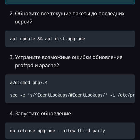
Обновите все текущие пакеты до последних
версий
apt update && apt dist-upgrade
Устраните возможные ошибки обновления
proftpd и apache2
a2dismod php7.4
sed -e 's/^IdentLookups/#IdentLookups/' -i /etc/prof
Запустите обновление
do-release-upgrade --allow-third-party