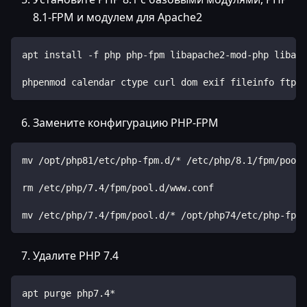
8.1-FPM и модулем для Apache2
apt install -f php php-fpm libapache2-mod-php libapa
phpenmod calendar ctype curl dom exif fileinfo ftp g
Замените конфигурацию PHP-FPM
mv /opt/php81/etc/php-fpm.d/* /etc/php/8.1/fpm/pool.
rm /etc/php/7.4/fpm/pool.d/www.conf
mv /etc/php/7.4/fpm/pool.d/* /opt/php74/etc/php-fpm.
Удалите PHP 7.4
apt purge php7.4*