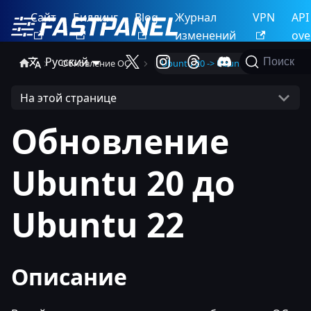
Сайт
Биллинг
Blog
Журнал
VPN
API
изменений
ove
Русский
Поиск
Обновление ОС
Ubuntu 20 -> Ubuntu 22
На этой странице
Обновление
Ubuntu 20 до
Ubuntu 22
Описание