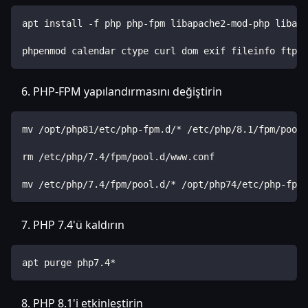
apt install -f php php-fpm libapache2-mod-php libapa
phpenmod calendar ctype curl dom exif fileinfo ftp g
PHP-FPM yapılandırmasını değiştirin
mv /opt/php81/etc/php-fpm.d/* /etc/php/8.1/fpm/pool.
rm /etc/php/7.4/fpm/pool.d/www.conf
mv /etc/php/7.4/fpm/pool.d/* /opt/php74/etc/php-fpm.
PHP 7.4'ü kaldırın
apt purge php7.4*
PHP 8.1'i etkinleştirin