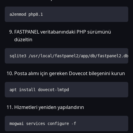
a2enmod php8.1
FASTPANEL veritabanındaki PHP sürümünü
düzeltin
sqlite3 /usr/local/fastpanel2/app/db/fastpanel2.db "
Posta alımı için gereken Dovecot bileşenini kurun
apt install dovecot-lmtpd
Hizmetleri yeniden yapılandırın
mogwai services configure -f