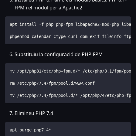
FPM i el mòdul per a Apache2
apt install -f php php-fpm libapache2-mod-php libapa
phpenmod calendar ctype curl dom exif fileinfo ftp g
Substituïu la configuració de PHP-FPM
mv /opt/php81/etc/php-fpm.d/* /etc/php/8.1/fpm/pool.
rm /etc/php/7.4/fpm/pool.d/www.conf
mv /etc/php/7.4/fpm/pool.d/* /opt/php74/etc/php-fpm.
Elimineu PHP 7.4
apt purge php7.4*