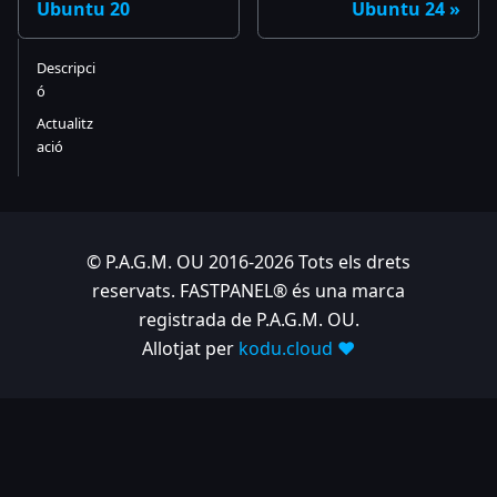
Ubuntu 20
Ubuntu 24
Descripci
ó
Actualitz
ació
© P.A.G.M. OU 2016-2026 Tots els drets
reservats. FASTPANEL® és una marca
registrada de P.A.G.M. OU.
Allotjat per
kodu.cloud ❤️