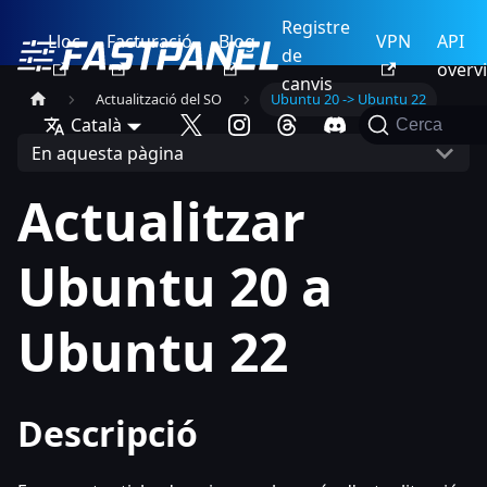
Registre
Lloc
Facturació
Blog
VPN
API
de
overv
canvis
Actualització del SO
Ubuntu 20 -> Ubuntu 22
Català
Cerca
En aquesta pàgina
Actualitzar
Ubuntu 20 a
Ubuntu 22
Descripció