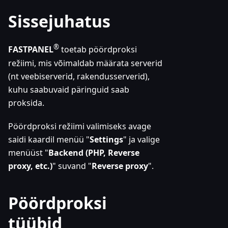
Sissejuhatus
®
FASTPANEL
toetab pöördproksi
režiimi, mis võimaldab määrata serverid
(nt veebiserverid, rakendusserverid),
kuhu saabuvaid päringuid saab
proksida.
Pöördproksi režiimi valimiseks avage
saidi kaardil menüü "
Settings
" ja valige
menüüst "
Backend (PHP, Reverse
proxy, etc.)
" suvand "
Reverse proxy
".
Pöördproksi
tüübid