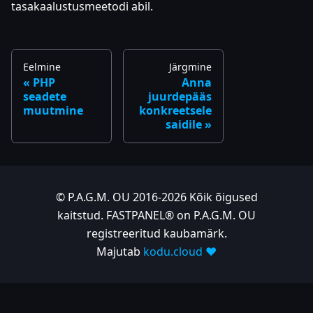
tasakaalustusmeetodi abil.
Eelmine
Järgmine
PHP
Anna
seadete
juurdepääs
muutmine
konkreetsele
saidile
© P.A.G.M. OU 2016-2026 Kõik õigused
kaitstud. FASTPANEL® on P.A.G.M. OU
registreeritud kaubamärk.
Majutab
kodu.cloud ❤️