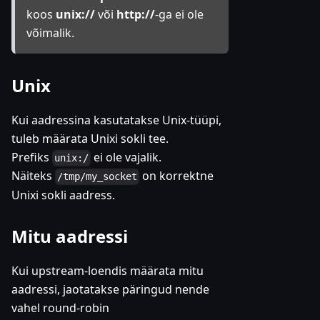
koos
unix://
või
http://
-ga ei ole
võimalik.
Unix
Kui aadressina kasutatakse Unix-tüüpi,
tuleb määrata Unixi sokli tee.
Prefiks
ei ole vajalik.
unix:/
Näiteks
on korrektne
/tmp/my_socket
Unixi sokli aadress.
Mitu aadressi
Kui upstream-loendis määrata mitu
aadressi, jaotatakse päringud nende
vahel round-robin