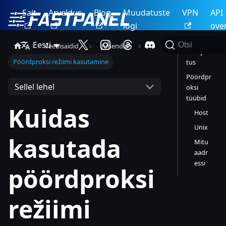
Sait
Arveldus
Blog
Muudatuste
VPN
API
logi
ove
Eesti
Otsi
Veebisaidid
Juhendid
Sissejuha
Pöördproksi režiimi kasutamine
tus
Pöördpr
Sellel lehel
oksi
tüübid
Kuidas
Host
Unix
kasutada
Mitu
aadr
essi
pöördproksi
režiimi