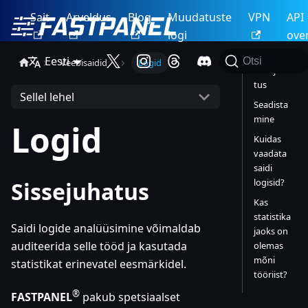
Sait
Arveldus
Blog
Muudatuste
VPN
API
logi
ove
Eesti
Otsi
Veebisaidid
Logid
Sissejuha
tus
Sellel lehel
Seadista
mine
Logid
Kuidas
vaadata
saidi
logisid?
Sissejuhatus
Kas
statistika
Saidi logide analüüsimine võimaldab
jaoks on
auditeerida selle tööd ja kasutada
olemas
mõni
statistikat erinevatel eesmärkidel.
tööriist?
®
FASTPANEL
pakub spetsiaalset