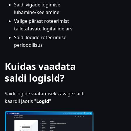
Saidi vigade logimise
lubamine/keelamine
Valige pärast roteerimist
talletatavate logifailide arv
Saidi logide roteerimise
perioodilisus
Kuidas vaadata
saidi logisid?
Saidi logide vaatamiseks avage saidi
kaardil jaotis "
Logid
"