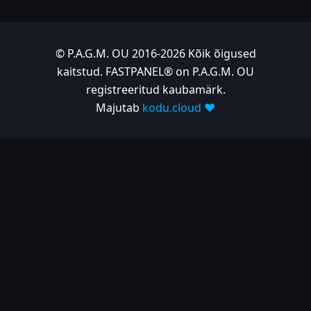
© P.A.G.M. OU 2016-2026 Kõik õigused
kaitstud. FASTPANEL® on P.A.G.M. OU
registreeritud kaubamärk.
Majutab
kodu.cloud ❤️