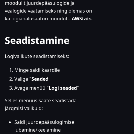
moodulit juurdepääsulogide ja
vealogide vaatamiseks ning olemas on
ka logianalüsaatori moodul –
AWStats
.
Seadistamine
Logivalikute seadistamiseks:
Minge saidi kaardile
Valige "
Seaded
"
Avage menüü "
Logi seaded
"
Selles menüüs saate seadistada
järgmisi valikuid:
Saidi juurdepääsulogimise
lubamine/keelamine