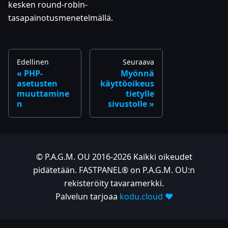
kesken round-robin-
tasapainotusmenetelmällä.
Edellinen
Seuraava
PHP-
Myönnä
asetusten
käyttöoikeus
muuttamine
tietylle
n
sivustolle
© P.A.G.M. OU 2016-2026 Kaikki oikeudet
pidätetään. FASTPANEL® on P.A.G.M. OU:n
rekisteröity tavaramerkki.
Palvelun tarjoaa
kodu.cloud ❤️