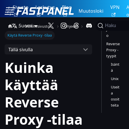
Sivusto
Laskutus
Blog
VPN
A
Muutosloki
o
Suomi
Haku
Verkkosivustot
Ohjeet
Johdant
Käytä Reverse Proxy -tilaa
o
Reverse
Tällä sivulla
Proxy -
tyypit
Kuinka
Isänt
ä
käyttää
Unix
Useit
a
Reverse
osoit
teita
Proxy -tilaa