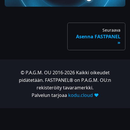
Seuraava
Asenna FASTPANEL
© P.A.G.M. OU 2016-2026 Kaikki oikeudet
pidätetään. FASTPANEL® on P.A.G.M. OU:n
rekisteröity tavaramerkki.
Palvelun tarjoaa
kodu.cloud ❤️