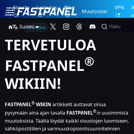
Sivusto
Laskutus
Blog
VPN
A
Muutosloki
o
Suomi
Haku
Tervetuloa
TERVETULOA
®
FASTPANEL
WIKIIN!
®
FASTPANEL
WIKIN
artikkelit auttavat sinua
®
pysymään aina ajan tasalla
FASTPANEL
:n
uusimmista
muutoksista. Täältä löydät kaikki sivustojen luomiseen,
sähköpostitilien ja varmuuskopiointisuunnitelmien