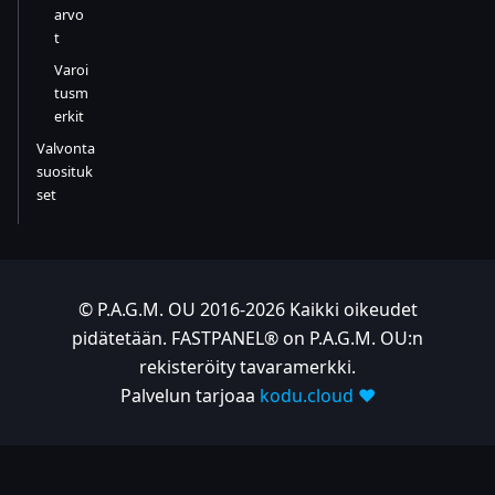
arvo
t
Varoi
tusm
erkit
Valvonta
suosituk
set
© P.A.G.M. OU 2016-2026 Kaikki oikeudet
pidätetään. FASTPANEL® on P.A.G.M. OU:n
rekisteröity tavaramerkki.
Palvelun tarjoaa
kodu.cloud ❤️