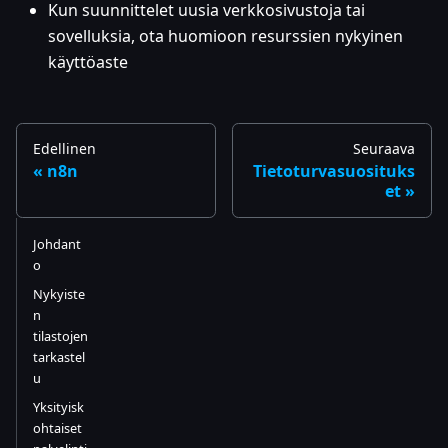
Kun suunnittelet uusia verkkosivustoja tai
sovelluksia, ota huomioon resurssien nykyinen
käyttöaste
Edellinen
Seuraava
n8n
Tietoturvasuosituks
et
Johdant
o
Nykyiste
n
tilastojen
tarkastel
u
Yksityisk
ohtaiset