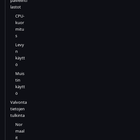
palvelinti
lastot
CPU-
kuor
mitu
s
Levy
n
käytt
ö
Muis
tin
käytt
ö
Valvonta
tietojen
tulkinta
Nor
maal
it