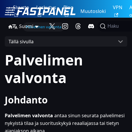
Sivusto
Laskutus
Blog
VPN
A
Muutosloki
o
Suomi
Haku
Palvelimen valvonta
Tällä sivulla
Palvelimen
valvonta
Johdanto
Palvelimen valvonta
antaa sinun seurata palvelimesi
nykyistä tilaa ja suorituskykyä reaaliajassa tai tietyn
ajanjakson aikana.