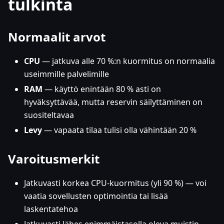
tulkinta
Normaalit arvot
CPU
— jatkuva alle 70 %
:n
kuormitus on normaalia
useimmille palvelimille
RAM
— käyttö enintään 80 % asti on
hyväksyttävää, mutta reservin säilyttäminen on
suositeltavaa
Levy
— vapaata tilaa tulisi olla vähintään 20 %
Varoitusmerkit
Jatkuvasti korkea CPU-kuormitus (yli 90 %) — voi
vaatia sovellusten optimointia tai lisää
laskentatehoa