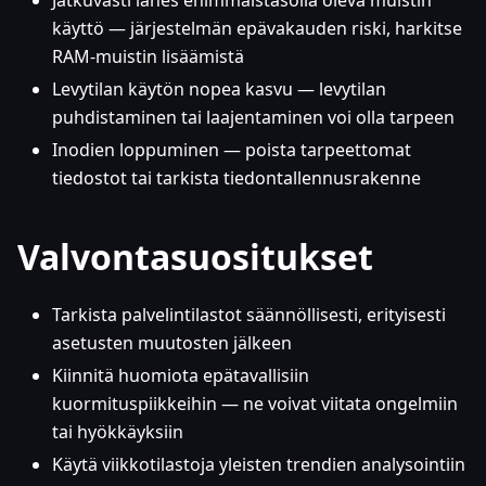
Jatkuvasti lähes enimmäistasolla oleva muistin
käyttö — järjestelmän epävakauden riski, harkitse
RAM-muistin lisäämistä
Levytilan käytön nopea kasvu — levytilan
puhdistaminen tai laajentaminen voi olla tarpeen
Inodien loppuminen — poista tarpeettomat
tiedostot tai tarkista tiedontallennusrakenne
Valvontasuositukset
Tarkista palvelintilastot säännöllisesti, erityisesti
asetusten muutosten jälkeen
Kiinnitä huomiota epätavallisiin
kuormituspiikkeihin — ne voivat viitata ongelmiin
tai hyökkäyksiin
Käytä viikkotilastoja yleisten trendien analysointiin