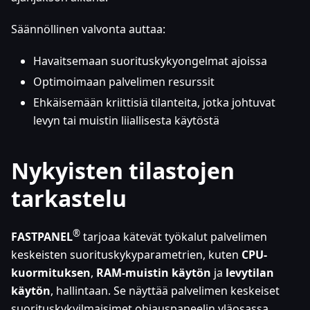
Säännöllinen valvonta auttaa:
Havaitsemaan suorituskykyongelmat ajoissa
Optimoimaan palvelimen resurssit
Ehkäisemään kriittisiä tilanteita, jotka johtuvat
levyn tai muistin liiallisesta käytöstä
Nykyisten tilastojen
tarkastelu
®
FASTPANEL
tarjoaa kätevät työkalut palvelimen
keskeisten suorituskykyparametrien, kuten
CPU-
kuormituksen
,
RAM-muistin käytön
ja
levytilan
käytön
, hallintaan. Se näyttää palvelimen keskeiset
suorituskykyilmaisimet ohjauspaneelin yläosassa