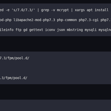
ed -e 's/7.0/7.3/' | grep -v mcrypt | xargs apt install 
od-php libapache2-mod-php7.3 php-common php7.3-cgi php7.
ileinfo ftp gd gettext iconv json mbstring mysqli mysqln
7.3/fpm/pool.d/
.3/fpm/pool.d/