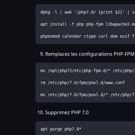
dpkg -l | awk '/php7.0/ {print $2}' | s
apt install -f php php-fpm libapache2-m
phpenmod calendar ctype curl dom exif f
Remplacez les configurations PHP-FPM
mv /opt/php73/etc/php-fpm.d/* /etc/php/
rm /etc/php/7.0/fpm/pool.d/www.conf
mv /etc/php/7.0/fpm/pool.d/* /etc/php/7
Supprimez PHP 7.0
apt purge php7.0*