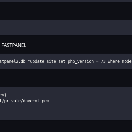
se FASTPANEL
stpanel2.db "update site set php_version = 73 where mode
ey}
t/private/dovecot.pem