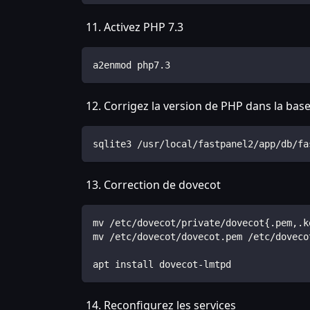
Activez PHP 7.3
a2enmod php7.3
Corrigez la version de PHP dans la ba
sqlite3 /usr/local/fastpanel2/app/db/fa
Correction de dovecot
mv /etc/dovecot/private/dovecot{.pem,.k
mv /etc/dovecot/dovecot.pem /etc/doveco
apt install dovecot-lmtpd
Reconfigurez les services