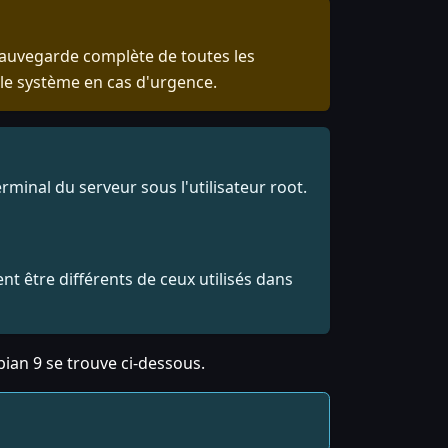
sauvegarde complète de toutes les
 le système en cas d'urgence.
minal du serveur sous l'utilisateur root.
t être différents de ceux utilisés dans
bian 9 se trouve ci-dessous.