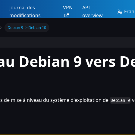
Journal des
VPN
API
Fran
modifications
overview
Debian 9 -> Debian 10
au Debian 9 vers D
us de mise à niveau du système d'exploitation de
v
Debian 9