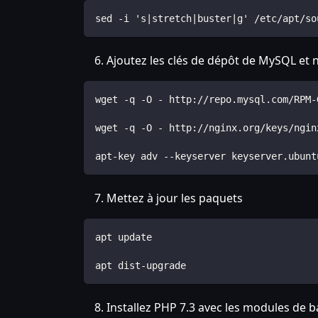
sed -i 's|stretch|buster|g' /etc/apt/so
Ajoutez les clés de dépôt de MySQL et 
wget -q -O - http://repo.mysql.com/RPM-
wget -q -O - http://nginx.org/keys/ngin
apt-key adv --keyserver keyserver.ubunt
Mettez à jour les paquets
apt update
apt dist-upgrade
Installez PHP 7.3 avec les modules de 