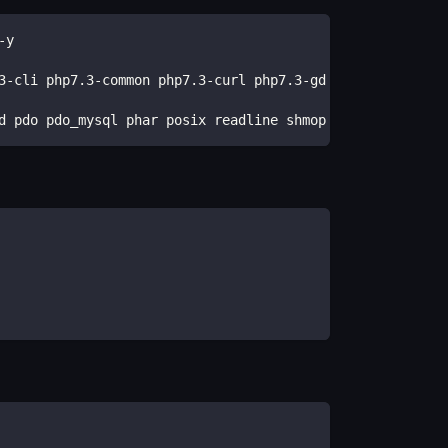
-y 
3-cli php7.3-common php7.3-curl php7.3-gd php7.3-json ph
d pdo pdo_mysql phar posix readline shmop simplexml sock