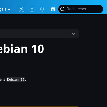
çais
Rechercher
ebian 10
ers
.
Debian 10