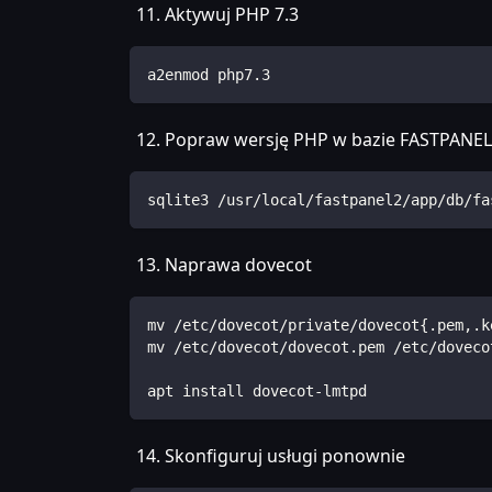
Aktywuj PHP 7.3
a2enmod php7.3
Popraw wersję PHP w bazie FASTPANEL
sqlite3 /usr/local/fastpanel2/app/db/fa
Naprawa dovecot
mv /etc/dovecot/private/dovecot{.pem,.k
mv /etc/dovecot/dovecot.pem /etc/doveco
apt install dovecot-lmtpd
Skonfiguruj usługi ponownie