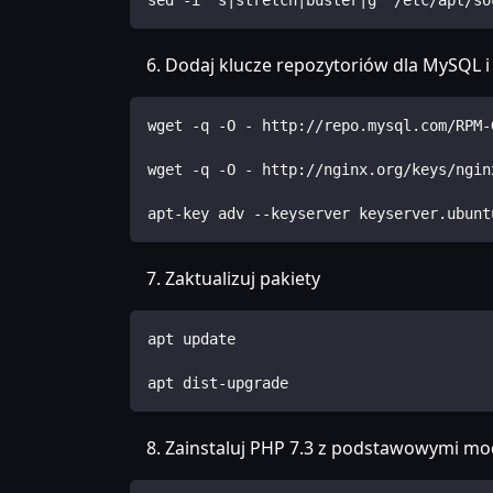
sed -i 's|stretch|buster|g' /etc/apt/so
Dodaj klucze repozytoriów dla MySQL i
wget -q -O - http://repo.mysql.com/RPM-
wget -q -O - http://nginx.org/keys/ngin
apt-key adv --keyserver keyserver.ubunt
Zaktualizuj pakiety
apt update
apt dist-upgrade
Zainstaluj PHP 7.3 z podstawowymi m