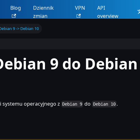
Blog
Dziennik
VPN
API
zmian
overview
Debian 9 -> Debian 10
Debian 9 do Debian
ji systemu operacyjnego z
do
.
Debian 9
Debian 10