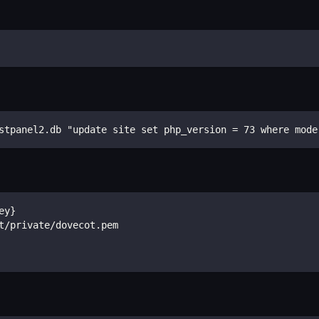
stpanel2.db "update site set php_version = 73 where mode
ey}
t/private/dovecot.pem