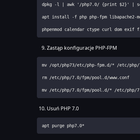
dpkg -l | awk '/php7.0/ {print $2}' | s
apt install -f php php-fpm libapache2-m
phpenmod calendar ctype curl dom exif f
Zastąp konfiguracje PHP-FPM
mv /opt/php73/etc/php-fpm.d/* /etc/php/
rm /etc/php/7.0/fpm/pool.d/www.conf
mv /etc/php/7.0/fpm/pool.d/* /etc/php/7
Usuń PHP 7.0
apt purge php7.0*