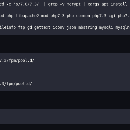
ed -e 's/7.0/7.3/' | grep -v mcrypt | xargs apt install 
od-php libapache2-mod-php7.3 php-common php7.3-cgi php7.
ileinfo ftp gd gettext iconv json mbstring mysqli mysqln
7.3/fpm/pool.d/
.3/fpm/pool.d/