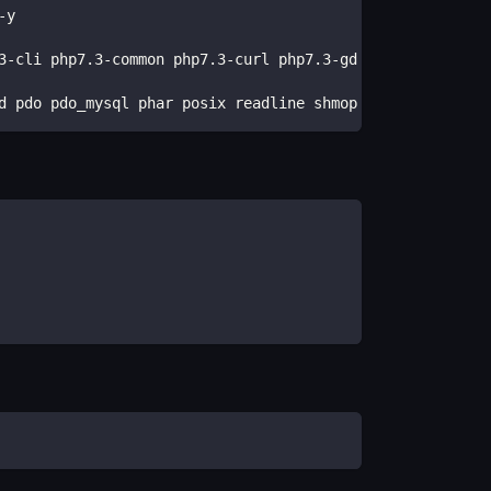
-y 
3-cli php7.3-common php7.3-curl php7.3-gd php7.3-json ph
d pdo pdo_mysql phar posix readline shmop simplexml sock