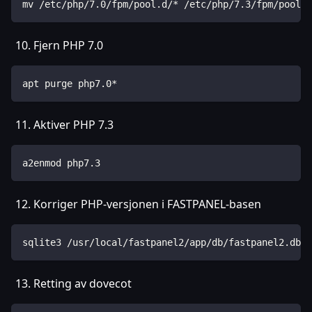
mv /etc/php/7.0/fpm/pool.d/* /etc/php/7.3/fpm/pool.d
Fjern PHP 7.0
apt purge php7.0*
Aktiver PHP 7.3
a2enmod php7.3
Korriger PHP-versjonen i FASTPANEL-basen
sqlite3 /usr/local/fastpanel2/app/db/fastpanel2.db "
Retting av dovecot