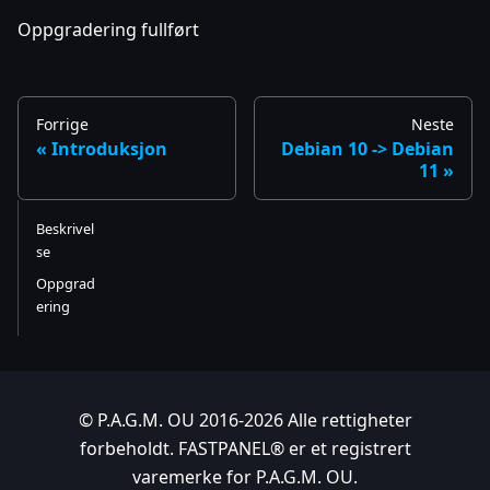
Oppgradering fullført
Forrige
Neste
Introduksjon
Debian 10 -> Debian
11
Beskrivel
se
Oppgrad
ering
© P.A.G.M. OU 2016-2026 Alle rettigheter
forbeholdt. FASTPANEL® er et registrert
varemerke for P.A.G.M. OU.