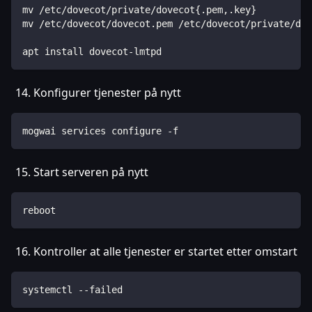
mv /etc/dovecot/private/dovecot{.pem,.key}
mv /etc/dovecot/dovecot.pem /etc/dovecot/private/dov
apt install dovecot-lmtpd
Konfigurer tjenester på nytt
mogwai services configure -f
Start serveren på nytt
reboot
Kontroller at alle tjenester er startet etter omstart
systemctl --failed