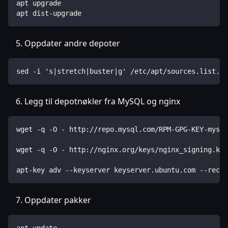
apt upgrade
apt dist-upgrade
Oppdater andre depoter
sed -i 's|stretch|buster|g' /etc/apt/sources.list.d/
Legg til depotnøkler fra MySQL og nginx
wget -q -O - http://repo.mysql.com/RPM-GPG-KEY-mysql
wget -q -O - http://nginx.org/keys/nginx_signing.key
apt-key adv --keyserver keyserver.ubuntu.com --recv-
Oppdater pakker