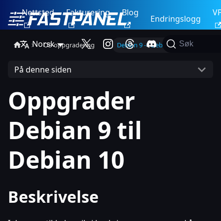
Nettsted
Fakturering
Blog
V
Endringslogg
Norsk
Søk
OS-oppgradering
Debian 9 -> Debian 10
På denne siden
Oppgrader
Debian 9 til
Debian 10
Beskrivelse