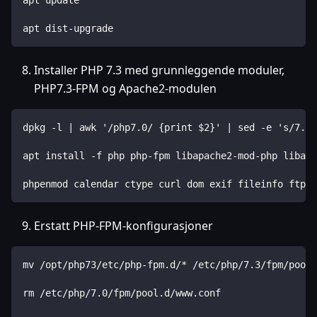
apt update
apt dist-upgrade
Installer PHP 7.3 med grunnleggende moduler,
PHP7.3-FPM og Apache2-modulen
dpkg -l | awk '/php7.0/ {print $2}' | sed -e 's/7.0/
apt install -f php php-fpm libapache2-mod-php libapa
phpenmod calendar ctype curl dom exif fileinfo ftp g
Erstatt PHP-FPM-konfigurasjoner
mv /opt/php73/etc/php-fpm.d/* /etc/php/7.3/fpm/pool.
rm /etc/php/7.0/fpm/pool.d/www.conf