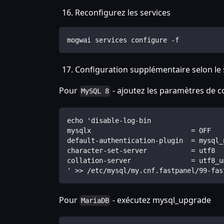
Reconfigurez les services
mogwai services configure -f
Configuration supplémentaire selon le 
Pour
- ajoutez les paramètres de c
MySQL 8
echo 'disable-log-bin
mysqlx                         = OFF
default-authentication-plugin  = mysql_
character-set-server           = utf8
collation-server               = utf8_u
' >> /etc/mysql/my.cnf.fastpanel/99-fas
Pour
- exécutez mysql_upgrade
MariaDB