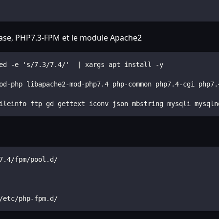
base, PHP7.3-FPM et le module Apache2
ed -e 's/7.3/7.4/'  | xargs apt install -y
od-php libapache2-mod-php7.4 php-common php7.4-cgi php7.
ileinfo ftp gd gettext iconv json mbstring mysqli mysqln
7.4/fpm/pool.d/
/etc/php-fpm.d/