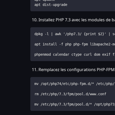
apt dist-upgrade
Installez PHP 7.3 avec les modules de 
dpkg -l | awk '/php7.3/ {print $2}' | s
apt install -f php php-fpm libapache2-m
phpenmod calendar ctype curl dom exif f
Remplacez les configurations PHP-FPM
mv /opt/php74/etc/php-fpm.d/* /etc/php/
rm /etc/php/7.3/fpm/pool.d/www.conf
mv /etc/php/7.3/fpm/pool.d/* /opt/php73