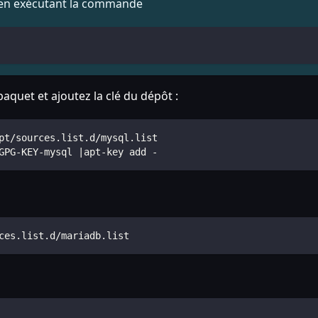
 en exécutant la commande
paquet et ajoutez la clé du dépôt :
pt/sources.list.d/mysql.list
GPG-KEY-mysql |apt-key add -
ces.list.d/mariadb.list