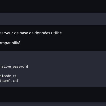
serveur de base de données utilisé
ompatibilité
native_password
nicode_ci
tpanel.cnf