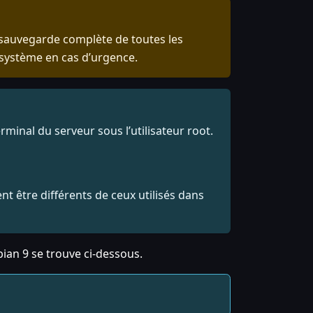
 sauvegarde complète de toutes les
 système en cas d’urgence.
inal du serveur sous l’utilisateur root.
t être différents de ceux utilisés dans
bian 9 se trouve ci-dessous.