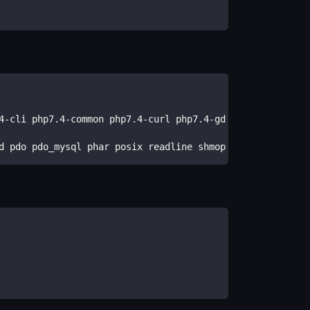
4-cli php7.4-common php7.4-curl php7.4-gd php7.4-json ph
d pdo pdo_mysql phar posix readline shmop simplexml sock