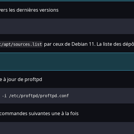
vers les dernières versions
par ceux de Debian 11. La liste des dép
c/apt/sources.list
e à jour de proftpd
 -i /etc/proftpd/proftpd.conf
s commandes suivantes une à la fois