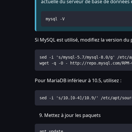
actuelle du serveur de base de données
mysql -V
Si MySQL est utilisé, modifiez la version du 
sed -i 's/mysql-5.7/mysql-8.0/g' /etc/a
wget -q -O - http://repo.mysql.com/RPM-
Pour MariaDB inférieur à 10.5, utilisez :
sed -i 's/10.[0-4]/10.9/' /etc/apt/sour
Mettez à jour les paquets
apt update