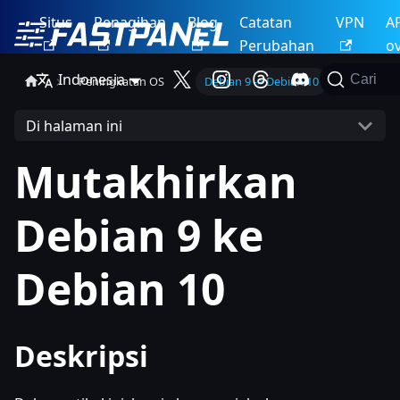
Situs
Penagihan
Blog
Catatan
VPN
A
Perubahan
o
Indonesia
Cari
Peningkatan OS
Debian 9 -> Debian 10
Di halaman ini
Mutakhirkan
Debian 9 ke
Debian 10
Deskripsi