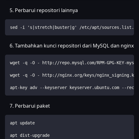
Perbarui repositori lainnya
sed -i 's|stretch|buster|g' /etc/apt/sources.list.d/
Tambahkan kunci repositori dari MySQL dan nginx
wget -q -O - http://repo.mysql.com/RPM-GPG-KEY-mysql
wget -q -O - http://nginx.org/keys/nginx_signing.key
apt-key adv --keyserver keyserver.ubuntu.com --recv-
Perbarui paket
apt update
apt dist-upgrade