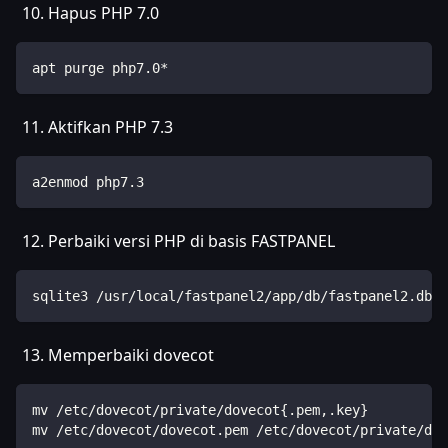
Hapus PHP 7.0
apt purge php7.0*
Aktifkan PHP 7.3
a2enmod php7.3
Perbaiki versi PHP di basis FASTPANEL
sqlite3 /usr/local/fastpanel2/app/db/fastpanel2.db "
Memperbaiki dovecot
mv /etc/dovecot/private/dovecot{.pem,.key}
mv /etc/dovecot/dovecot.pem /etc/dovecot/private/dov