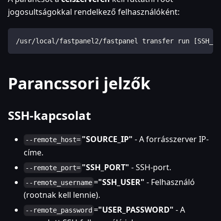
jogosultságokkal rendelkező felhasználóként:
/usr/local/fastpanel2/fastpanel transfer run [SSH_PA
Parancssori jelzők
SSH-kapcsolat
"SOURCE_IP"
- A forrásszerver IP-
--remote_host=
címe.
"SSH_PORT"
- SSH-port.
--remote_port=
=
"SSH_USER"
- Felhasználó
--remote_username
(rootnak kell lennie).
=
"USER_PASSWORD"
- A
--remote_password