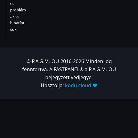
es
problém
ák és
hibatípu
sok
© P.A.G.M. OU 2016-2026 Minden jog
fenntartva. A FASTPANEL® a P.A.G.M. OU
bejegyzett védjegye.
Hosztolja:
kodu.cloud ❤️