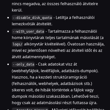
nincs megadva, az összes felhasználó átvitelre
kerül.
- Letiltja a felhasználói
--disable_disk_quota
lemezkvóták átvitelét.
- Tartalmazza a felhasználói
--with_user_data
home könyvtárak teljes tartalmának másolását (a
alkönyvtár kivételével). Óvatosan használja,
logs/
mivel ez jelentősen növelheti az átviteli időt és az
átvitt adatmennyiséget.
- Csak adatokat visz át
--only_data
(webhelyfájlok, levélfájlok, adatbázis-dumpok).
Hasznos, ha a kezdeti struktúramigráció
(felhasználók, webhelyek, adatbázisok stb.)
sikeres volt, de hibák történtek a fájlok vagy
dumpok másolási szakaszában. Lehetővé teszi,
hogy csak az adatmásolási részt futtassa újra.
- Műveleti időkorlát beállítása