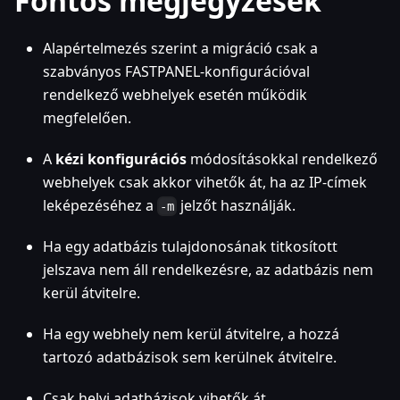
Fontos megjegyzések
Alapértelmezés szerint a migráció csak a
szabványos FASTPANEL-konfigurációval
rendelkező webhelyek esetén működik
megfelelően.
A
kézi konfigurációs
módosításokkal rendelkező
webhelyek csak akkor vihetők át, ha az IP-címek
leképezéséhez a
jelzőt használják.
-m
Ha egy adatbázis tulajdonosának titkosított
jelszava nem áll rendelkezésre, az adatbázis nem
kerül átvitelre.
Ha egy webhely nem kerül átvitelre, a hozzá
tartozó adatbázisok sem kerülnek átvitelre.
Csak helyi adatbázisok vihetők át.