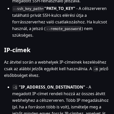
megadott SSH-felhasználó jelszava.
"PATH_TO_KEY"
- A célszerveren
--ssh_key_path=
található privát SSH-kulcs elérési útja a
forrásszerverhez való csatlakozáshoz. Ha kulcsot
használ, a jelszó (
) nem
--remote_password
szükséges.
IP-címek
Az átvitel során a webhelyek IP-címeinek kezeléséhez
csak az alábbi jelzők egyikét kell használnia. A
jelző
-m
elsőbbséget élvez.
"IP_ADDRESS_ON_DESTINATION"
- A
-i
megadott IP-címet rendeli hozzá az összes átvitt
webhelyhez a célszerveren. Több IP megadásához
(pl. ha a forráson több is volt), ismételje meg a
jelzőt minden egyes forrás IP-címhez, amelyet át