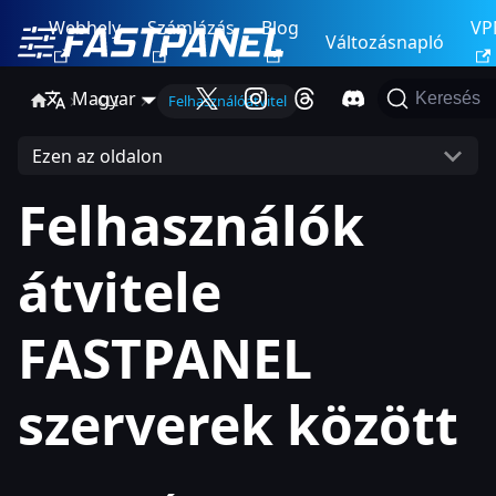
Webhely
Számlázás
Blog
VP
Változásnapló
Magyar
Keresés
CLI
Felhasználóátvitel
Ezen az oldalon
Felhasználók
átvitele
FASTPANEL
szerverek között