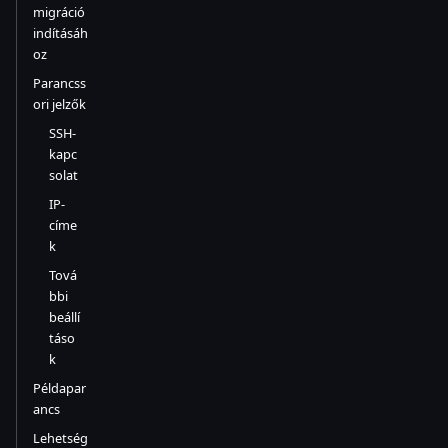
migráció
indításáh
oz
Parancss
ori jelzők
SSH-
kapc
solat
IP-
címe
k
Tová
bbi
beállí
táso
k
Példapar
ancs
Lehetség