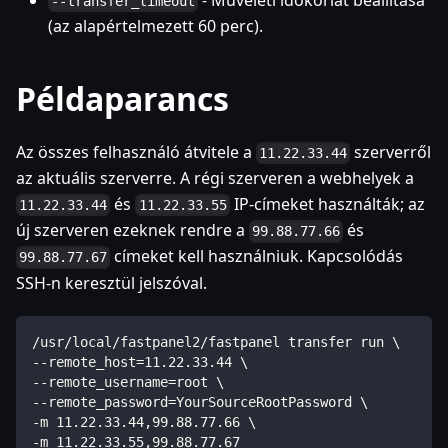
--transfer_timeout
(az alapértelmezett 60 perc).
Példaparancs
Az összes felhasználó átvitele a
szerverről
11.22.33.44
az aktuális szerverre. A régi szerveren a webhelyek a
és
IP-címeket használták; az
11.22.33.44
11.22.33.55
új szerveren ezeknek rendre a
és
99.88.77.66
címeket kell használniuk. Kapcsolódás
99.88.77.67
SSH-n keresztül jelszóval.
/usr/local/fastpanel2/fastpanel transfer run \
--remote_host=11.22.33.44 \
--remote_username=root \
--remote_password=YourSourceRootPassword \
-m 11.22.33.44,99.88.77.66 \
-m 11.22.33.55,99.88.77.67