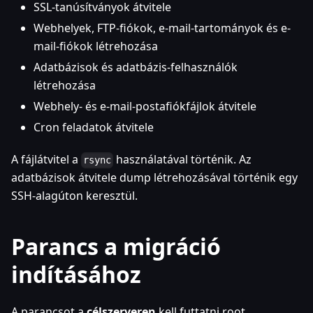
SSL-tanúsítványok átvitele
Webhelyek, FTP-fiókok, e-mail-tartományok és e-
mail-fiókok létrehozása
Adatbázisok és adatbázis-felhasználók
létrehozása
Webhely- és e-mail-postafiókfájlok átvitele
Cron feladatok átvitele
A fájlátvitel a
használatával történik. Az
rsync
adatbázisok átvitele dump létrehozásával történik egy
SSH-alagúton keresztül.
Parancs a migráció
indításához
A parancsot a
célszerveren
kell futtatni root