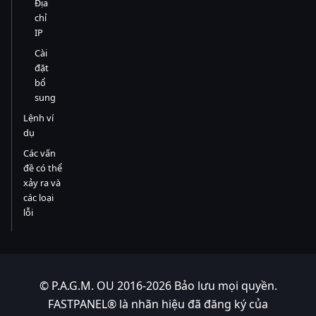
Địa
chỉ
IP
Cài
đặt
bổ
sung
Lệnh ví
dụ
Các vấn
đề có thể
xảy ra và
các loại
lỗi
© P.A.G.M. OU 2016-2026 Bảo lưu mọi quyền.
FASTPANEL® là nhãn hiệu đã đăng ký của