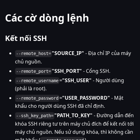
Các cờ dòng lệnh
Kết nối SSH
"SOURCE_IP"
- Địa chỉ IP của máy
--remote_host=
chủ nguồn.
"SSH_PORT"
- Cổng SSH.
--remote_port=
=
"SSH_USER"
- Người dùng
--remote_username
(phải là root).
=
"USER_PASSWORD"
- Mật
--remote_password
khẩu cho người dùng SSH đã chỉ định.
"PATH_TO_KEY"
- Đường dẫn đến
--ssh_key_path=
khóa SSH riêng tư trên máy chủ đích để kết nối tới
máy chủ nguồn. Nếu sử dụng khóa, thì không cần
mật khẩu (
).