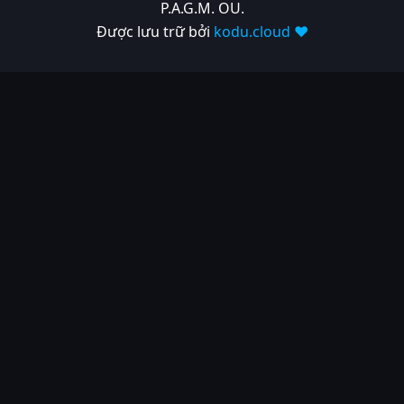
P.A.G.M. OU.
Được lưu trữ bởi
kodu.cloud ❤️