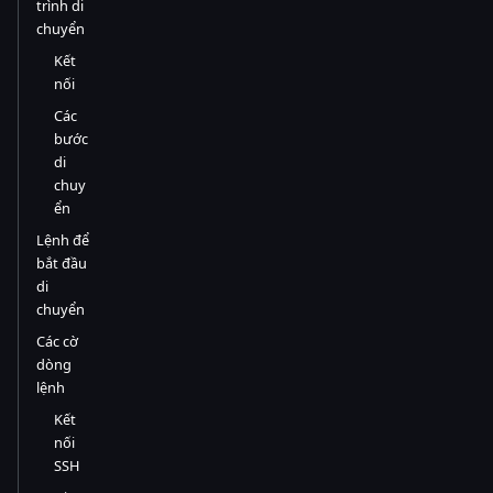
trình di
chuyển
Kết
nối
Các
bước
di
chuy
ển
Lệnh để
bắt đầu
di
chuyển
Các cờ
dòng
lệnh
Kết
nối
SSH