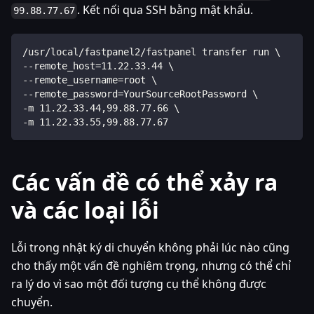
. Kết nối qua SSH bằng mật khẩu.
99.88.77.67
/usr/local/fastpanel2/fastpanel transfer run \
--remote_host=11.22.33.44 \
--remote_username=root \
--remote_password=YourSourceRootPassword \
-m 11.22.33.44,99.88.77.66 \
-m 11.22.33.55,99.88.77.67
Các vấn đề có thể xảy ra
và các loại lỗi
Lỗi trong nhật ký di chuyển không phải lúc nào cũng
cho thấy một vấn đề nghiêm trọng, nhưng có thể chỉ
ra lý do vì sao một đối tượng cụ thể không được
chuyển.