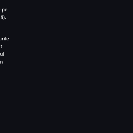
e pe
ă),
rile
st
ul
în