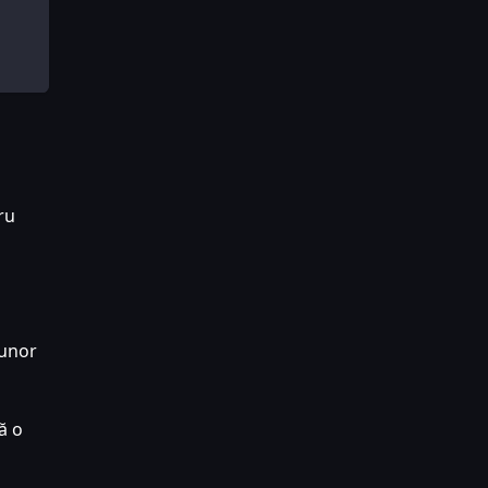
ru
 unor
ă o