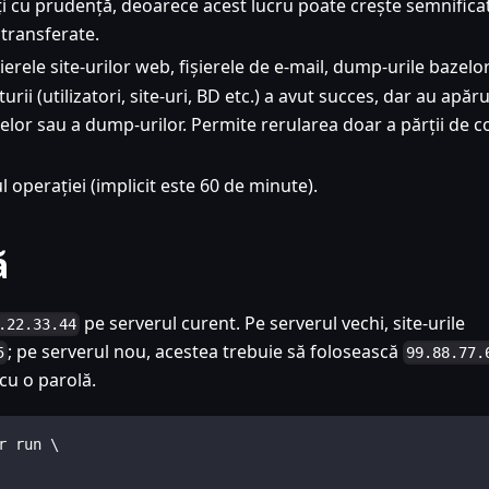
zați cu prudență, deoarece acest lucru poate crește semnifica
 transferate.
ierele site-urilor web, fișierele de e-mail, dump-urile bazelo
urii (utilizatori, site-uri, BD etc.) a avut succes, dar au apăr
erelor sau a dump-urilor. Permite rerularea doar a părții de c
 operației (implicit este 60 de minute).
ă
pe serverul curent. Pe serverul vechi, site-urile
.22.33.44
; pe serverul nou, acestea trebuie să folosească
5
99.88.77.
cu o parolă.
r run \