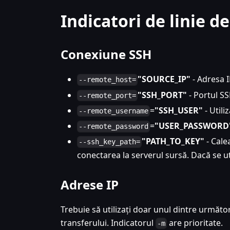
Indicatori de linie 
Conexiune SSH
"SOURCE_IP"
- Adresa I
--remote_host=
"SSH_PORT"
- Portul SS
--remote_port=
=
"SSH_USER"
- Utili
--remote_username
=
"USER_PASSWORD
--remote_password
"PATH_TO_KEY"
- Cale
--ssh_key_path=
conectarea la serverul sursă. Dacă se ut
Adrese IP
Trebuie să utilizați doar unul dintre următor
transferului. Indicatorul
are prioritate.
-m