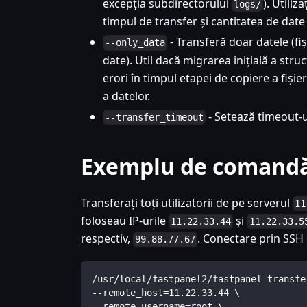
excepția subdirectorului
). Utili
logs/
timpul de transfer și cantitatea de date
- Transferă doar datele (fiș
--only_data
date). Util dacă migrarea inițială a struct
erori în timpul etapei de copiere a fiși
a datelor.
- Setează timeout-ul
--transfer_timeout
Exemplu de comand
Transferați toți utilizatorii de pe serverul
11
foloseau IP-urile
și
11.22.33.44
11.22.33.5
respectiv,
. Conectare prin SSH 
99.88.77.67
/usr/local/fastpanel2/fastpanel transfe
--remote_host=11.22.33.44 \
--remote_username=root \