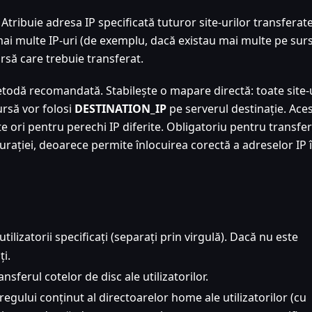
 Atribuie adresa IP specificată tuturor site-urilor transferat
mai multe IP-uri (de exemplu, dacă existau mai multe pe surs
ursă care trebuie transferat.
todă recomandată. Stabilește o mapare directă: toate site-u
rsă vor folosi
DESTINATION_IP
pe serverul destinație. Ace
te ori pentru perechi IP diferite. Obligatoriu pentru transfer
gurației, deoarece permite înlocuirea corectă a adreselor IP 
tilizatorii specificați (separați prin virgulă). Dacă nu este
ți.
nsferul cotelor de disc ale utilizatorilor.
regului conținut al directoarelor home ale utilizatorilor (cu