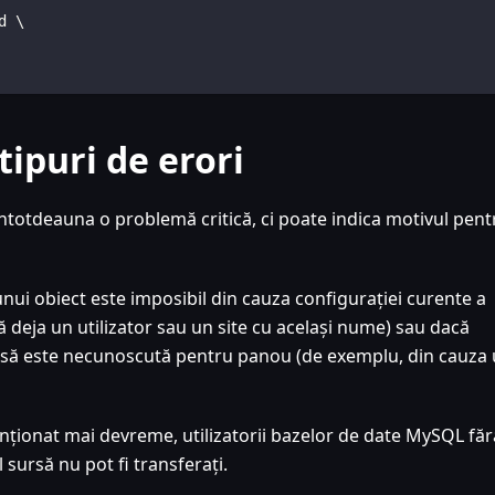
d \
tipuri de erori
întotdeauna o problemă critică, ci poate indica motivul pent
unui obiect este imposibil din cauza configurației curente a
ă deja un utilizator sau un site cu același nume) sau dacă
sursă este necunoscută pentru panou (de exemplu, din cauza
ționat mai devreme, utilizatorii bazelor de date MySQL făr
sursă nu pot fi transferați.