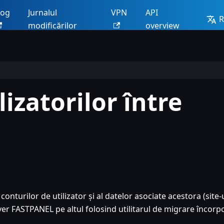
log
Jurnalul
VPN
API
modificărilor
overview
lizatorilor între
conturilor de utilizator și al datelor asociate acestora (site-
ver FASTPANEL pe altul folosind utilitarul de migrare încorp