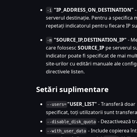
"IP_ADDRESS_ON_DESTINATION"
-
-i
serverul destinație. Pentru a specifica 
repetați indicatorul pentru fiecare IP s
"SOURCE_IP,DESTINATION_IP"
- Me
-m
care folosesc
SOURCE_IP
pe serverul su
indicator poate fi specificat de mai mul
site-urilor cu editări manuale ale confi
directivele listen.
Setări suplimentare
"USER_LIST"
- Transferă doar u
--users=
specificat, toți utilizatorii sunt transfera
- Dezactivează tra
--disable_disk_quota
- Include copierea înt
--with_user_data