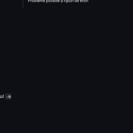
Probleme posibile și tipuri de erori
rul
-m