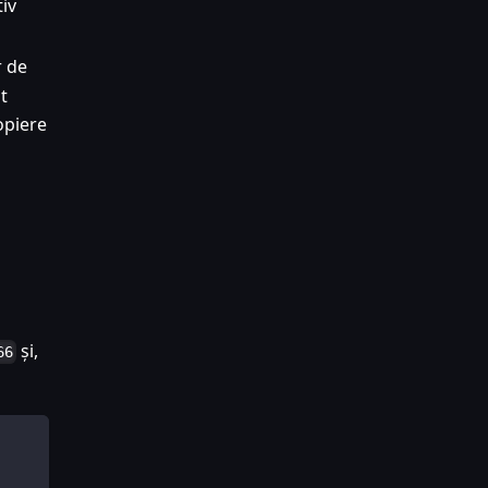
tiv
r de
ut
opiere
și,
66