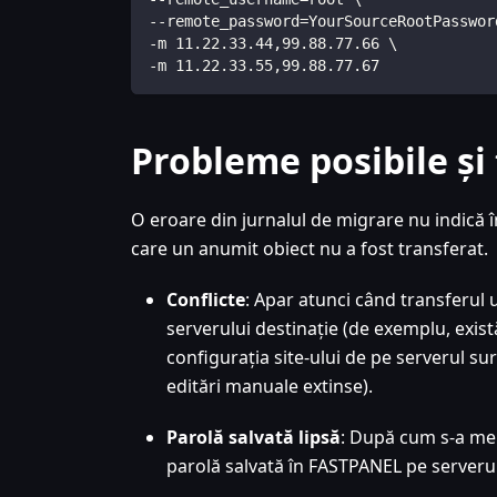
--remote_password=YourSourceRootPasswor
-m 11.22.33.44,99.88.77.66 \
-m 11.22.33.55,99.88.77.67
Probleme posibile și 
O eroare din jurnalul de migrare nu indică 
care un anumit obiect nu a fost transferat.
Conflicte
: Apar atunci când transferul 
serverului destinație (de exemplu, exist
configurația site-ului de pe serverul 
editări manuale extinse).
Parolă salvată lipsă
: După cum s-a men
parolă salvată în FASTPANEL pe serverul 