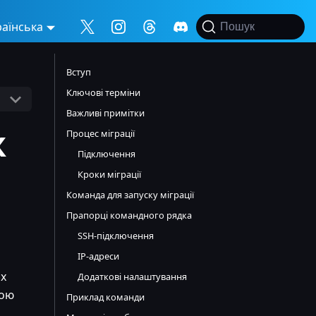
раїнська
Пошук
Вступ
Ключові терміни
Важливі примітки
ж
Процес міграції
Підключення
Кроки міграції
Команда для запуску міграції
Прапорці командного рядка
SSH-підключення
IP-адреси
их
Додаткові налаштування
гою
Приклад команди