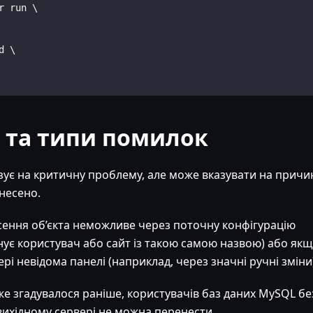
r run \
d \
 та типи помилок
азує на критичну проблему, але може вказувати на причи
енесено.
сення об’єкта неможливе через поточну конфігурацію
снує користувач або сайт із такою самою назвою) або як
рі невідома панелі (наприклад, через значні ручні зміни)
уже згадувалося раніше, користувачів баз даних MySQL бе
вихідному сервері не можна перенести.