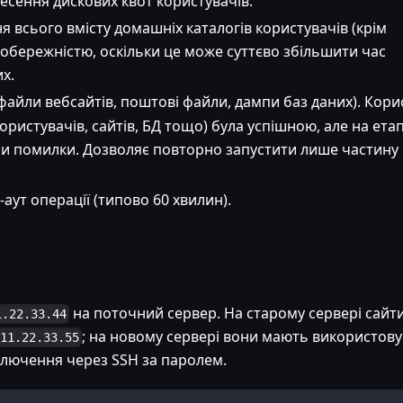
есення дискових квот користувачів.
я всього вмісту домашніх каталогів користувачів (крім
з обережністю, оскільки це може суттєво збільшити час
х.
файли вебсайтів, поштові файли, дампи баз даних). Кори
ористувачів, сайтів, БД тощо) була успішною, але на етап
ли помилки. Дозволяє повторно запустити лише частину
аут операції (типово 60 хвилин).
на поточний сервер. На старому сервері сайт
1.22.33.44
; на новому сервері вони мають використов
11.22.33.55
дключення через SSH за паролем.