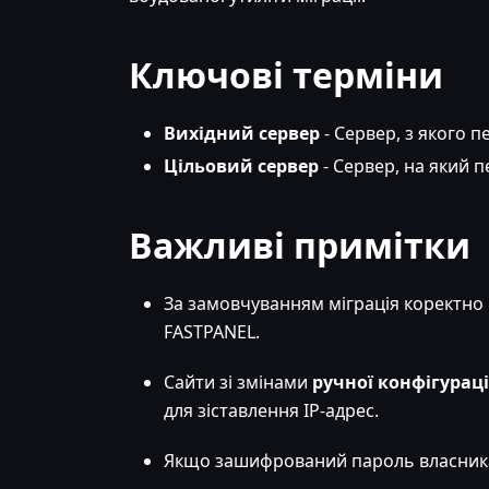
Ключові терміни
Вихідний сервер
- Сервер, з якого п
Цільовий сервер
- Сервер, на який п
Важливі примітки
За замовчуванням міграція коректно 
FASTPANEL.
Сайти зі змінами
ручної конфігураці
для зіставлення IP-адрес.
Якщо зашифрований пароль власника 