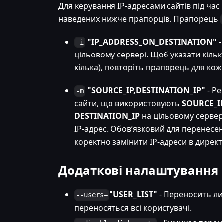
Для керування IP-адресами сайтів під ча
наведених нижче прапорців. Прапорець
"IP_ADDRESS_ON_DESTINATION"
-
-i
цільовому сервері. Щоб указати кільк
кілька), повторіть прапорець для кожн
"SOURCE_IP,DESTINATION_IP"
- Р
-m
сайти, що використовують
SOURCE_I
DESTINATION_IP
на цільовому сервер
IP-адрес. Обов’язковий для перенесен
коректно замінити IP-адреси в директи
Додаткові налаштування
"USER_LIST"
- Переносить ли
--users=
переносяться всі користувачі.