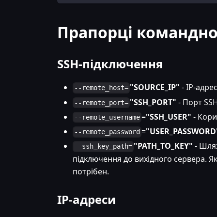
Прапорці командно
SSH-підключення
"SOURCE_IP"
- IP-адре
--remote_host=
"SSH_PORT"
- Порт SSH
--remote_port=
=
"SSH_USER"
- Кори
--remote_username
=
"USER_PASSWORD
--remote_password
"PATH_TO_KEY"
- Шля
--ssh_key_path=
підключення до вихідного сервера. Я
потрібен.
IP-адреси