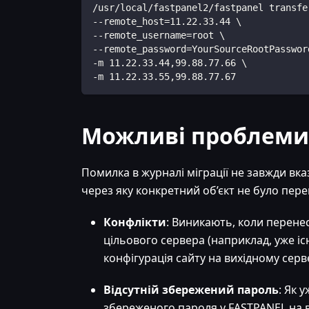
/usr/local/fastpanel2/fastpanel transfe
--remote_host=11.22.33.44 \
--remote_username=root \
--remote_password=YourSourceRootPasswor
-m 11.22.33.44,99.88.77.66 \
-m 11.22.33.55,99.88.77.67
Можливі проблеми
Помилка в журналі міграції не завжди вк
через яку конкретний об’єкт не було пер
Конфлікти
: Виникають, коли перене
цільового сервера (наприклад, уже і
конфігурація сайту на вихідному серве
Відсутній збережений пароль
: Як 
збереженого пароля у FASTPANEL на 