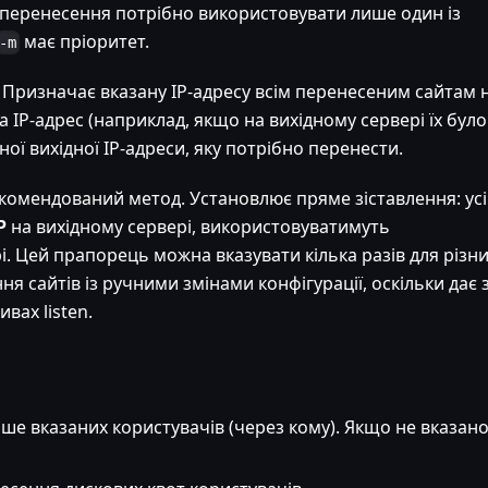
с перенесення потрібно використовувати лише один із
має пріоритет.
-m
 Призначає вказану IP-адресу всім перенесеним сайтам 
а IP-адрес (наприклад, якщо на вихідному сервері їх було
ої вихідної IP-адреси, яку потрібно перенести.
екомендований метод. Установлює пряме зіставлення: усі
P
на вихідному сервері, використовуватимуть
і. Цей прапорець можна вказувати кілька разів для різн
ня сайтів із ручними змінами конфігурації, оскільки дає 
вах listen.
ше вказаних користувачів (через кому). Якщо не вказано