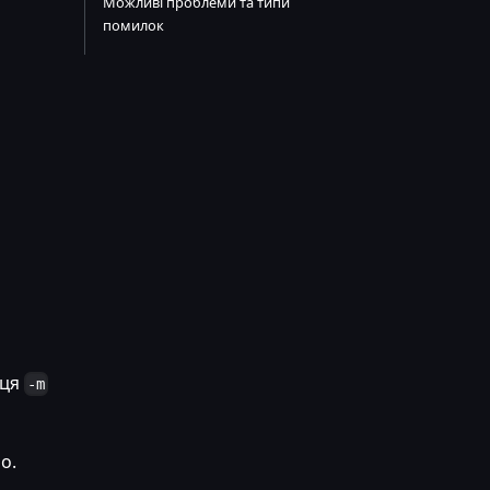
Можливі проблеми та типи
помилок
рця
-m
о.