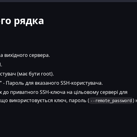
го рядка
са вихідного сервера.
.
стувач (має бути root).
"
- Пароль для вказаного SSH-користувача.
х до приватного SSH-ключа на цільовому сервері для
кщо використовується ключ, пароль (
)
--remote_password