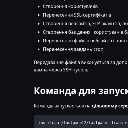
Створення користувачів
Перенесення SSL-сертифікатів
Створення вебсайтів, FTP-акаунтів, п
Створення баз даних і користувачів б
Перенесення файлів вебсайтів і пош
Перенесення завдань cron
Передавання файлів виконується за до
дампа через SSH-тунель.
Команда для запуск
Команда запускається на
цільовому серв
/usr/local/fastpanel2/fastpanel transfe