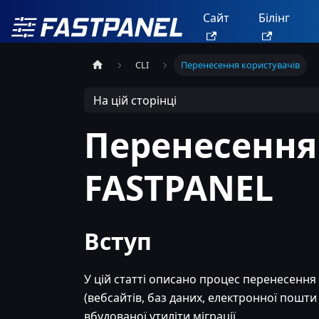
Сайт
Білінг
CLI
Перенесення користувачів
На цій сторінці
Перенесення
FASTPANEL
Вступ
У цій статті описано процес перенесення 
(вебсайтів, баз даних, електронної пошт
вбудованої утиліти міграції.