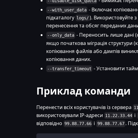
- Вимикає перен
--disable_disk_quota
- Включає копіюванн
--with_user_data
підкаталогу
). Використовуйте 
logs/
перенесення та обсяг переданих дани
- Переносить лише дані (
--only_data
якщо початкова міграція структури (к
копіювання файлів або дампів виник
копіювання даних.
- Установити тайм-
--transfer_timeout
Приклад команди
Перенести всіх користувачів із сервера
1
використовували IP-адреси
і
11.22.33.44
відповідно
і
. Пі
99.88.77.66
99.88.77.67