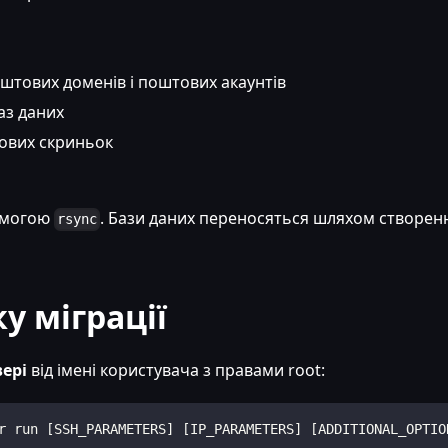
оштових доменів і поштових акаунтів
аз даних
тових скриньок
помогою
. Бази даних переносяться шляхом створен
rsync
у міграції
ері
від імені користувача з правами root:
r run [SSH_PARAMETERS] [IP_PARAMETERS] [ADDITIONAL_OPTIO