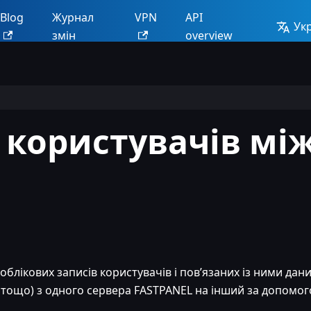
Blog
Журнал
VPN
API
Ук
змін
overview
 користувачів мі
облікових записів користувачів і пов’язаних із ними дан
и тощо) з одного сервера FASTPANEL на інший за допомо