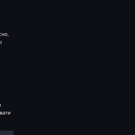
сно,
і
и
увати