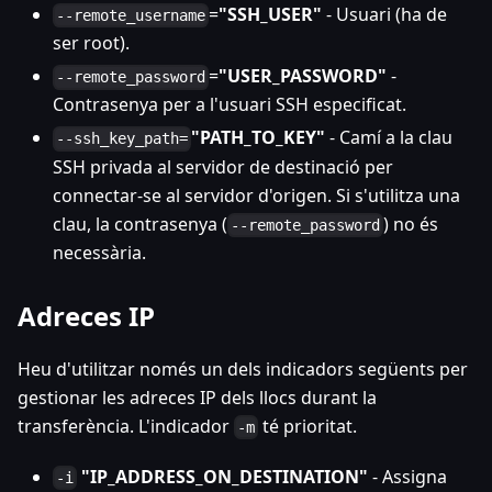
=
"SSH_USER"
- Usuari (ha de
--remote_username
ser root).
=
"USER_PASSWORD"
-
--remote_password
Contrasenya per a l'usuari SSH especificat.
"PATH_TO_KEY"
- Camí a la clau
--ssh_key_path=
SSH privada al servidor de destinació per
connectar-se al servidor d'origen. Si s'utilitza una
clau, la contrasenya (
) no és
--remote_password
necessària.
Adreces IP
Heu d'utilitzar només un dels indicadors següents per
gestionar les adreces IP dels llocs durant la
transferència. L'indicador
té prioritat.
-m
"IP_ADDRESS_ON_DESTINATION"
- Assigna
-i