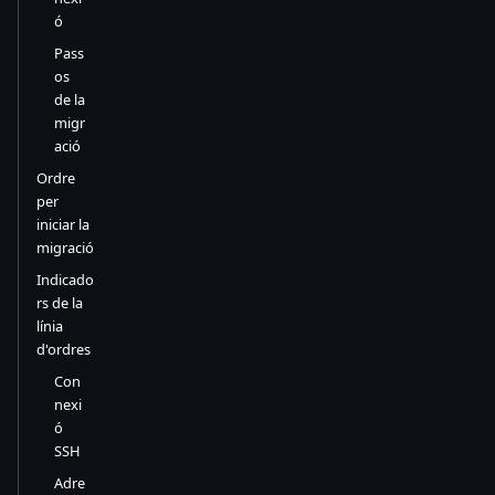
ó
Pass
os
de la
migr
ació
Ordre
per
iniciar la
migració
Indicado
rs de la
línia
d'ordres
Con
nexi
ó
SSH
Adre