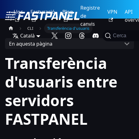
Registre
Lloc
Facturació
Blog
VPN
API
de
overv
canvis
CLI
Transferència d'usuaris
Català
Cerca
En aquesta pàgina
Transferència
d'usuaris entre
servidors
FASTPANEL