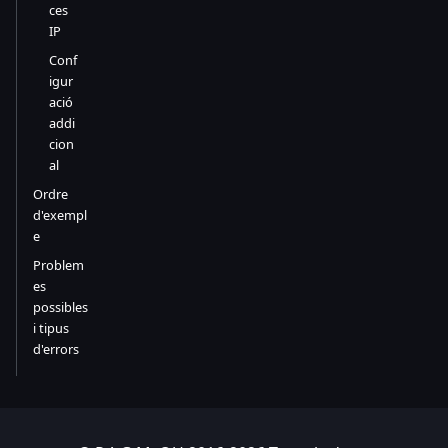
ces
IP
Conf
igur
ació
addi
cion
al
Ordre
d'exempl
e
Problem
es
possibles
i tipus
d'errors