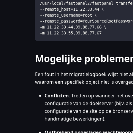
/usr/local/fastpanel2/fastpanel transfe
--remote_host=11.22.33.44 \
--remote_username=root \
--remote_password=YourSourceRootPasswor
-m 11.22.33.44,99.88.77.66 \
-m 11.22.33.55,99.88.77.67
Mogelijke problemen
Een fout in het migratielogboek wijst niet 
waarom een specifiek object niet is overge
Conflicten
: Treden op wanneer het ove
configuratie van de doelserver (bijv. al
configuratie van de site op de bronserv
handmatige bewerkingen).
Ontbrekend opgeslagen wachtwoord