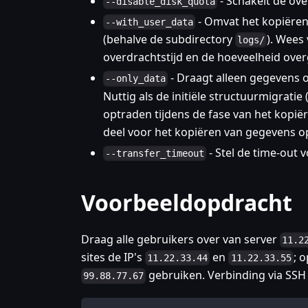
- Schakelt de ove
--disable_disk_quota
- Omvat het kopiëren
--with_user_data
(behalve de subdirectory
). Wees
logs/
overdrachtstijd en de hoeveelheid ove
- Draagt alleen gegevens 
--only_data
Nuttig als de initiële structuurmigratie
optraden tijdens de fase van het kopi
deel voor het kopiëren van gegevens op
- Stel de time-out 
--transfer_timeout
Voorbeeldopdracht
Draag alle gebruikers over van server
11.2
sites de IP's
en
; 
11.22.33.44
11.22.33.55
gebruiken. Verbinding via SS
99.88.77.67