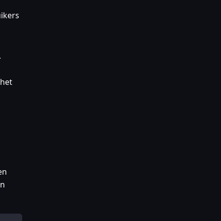
ikers
.
 het
en
n