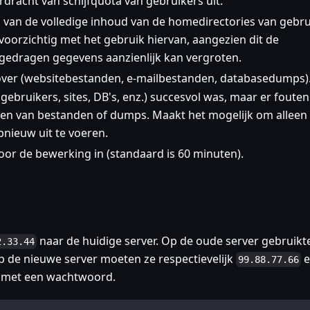
rdracht van schijfquota van gebruikers uit.
 van de volledige inhoud van de homedirectories van gebru
 voorzichtig met het gebruik hiervan, aangezien dit de
rgedragen gegevens aanzienlijk kan vergroten.
over (websitebestanden, e-mailbestanden, databasedumps)
 (gebruikers, sites, DB's, enz.) succesvol was, maar er fouten
ëren van bestanden of dumps. Maakt het mogelijk om alleen
nieuw uit te voeren.
voor de bewerking in (standaard is 60 minuten).
naar de huidige server. Op de oude server gebruikt
2.33.44
op de nieuwe server moeten ze respectievelijk
e
99.88.77.66
H met een wachtwoord.