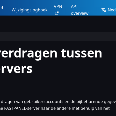
og
VPN
API
Wijzigingslogboek
Ned
overview
verdragen tussen
rvers
overdragen van gebruikersaccounts en de bijbehorende gege
 ene FASTPANEL-server naar de andere met behulp van het