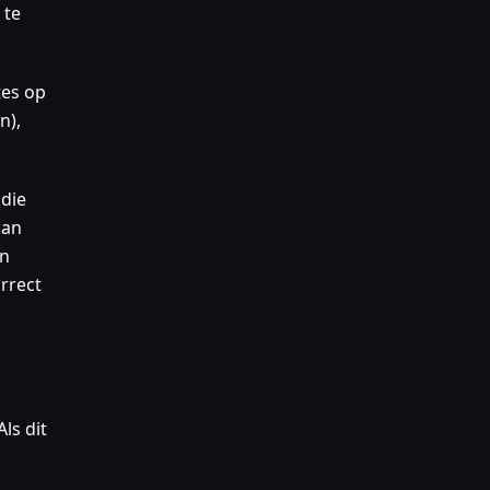
 te
tes op
n),
 die
kan
an
rrect
ls dit