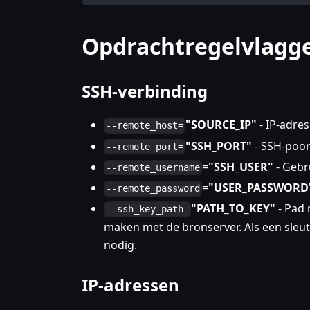
Opdrachtregelvlagg
SSH-verbinding
"SOURCE_IP"
- IP-adres
--remote_host=
"SSH_PORT"
- SSH-poor
--remote_port=
=
"SSH_USER"
- Gebru
--remote_username
=
"USER_PASSWORD
--remote_password
"PATH_TO_KEY"
- Pad 
--ssh_key_path=
maken met de bronserver. Als een sleut
nodig.
IP-adressen