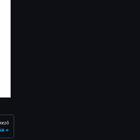
kező
sa