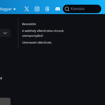
Magyar
Keresés
Bevezetés
A webhely ellenőrzése vírusok
szempontjából
Ütemezett ellenőrzés
 a