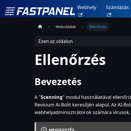
Webhely
Számlázás
Weboldalak
Ellenőrzés
Ezen az oldalon
Ellenőrzés
Bevezetés
A "
Scanning
" modul használatával ellenőri
Revisium Ai-Bolit keresőjén alapul. Az AI-
webhelyadminisztrátorok számára vírusok,
MEGJEGYZÉS