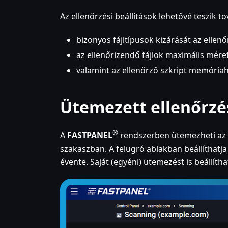
Az ellenőrzési beállítások lehetővé teszik t
bizonyos fájltípusok kizárását az ellen
az ellenőrizendő fájlok maximális méret
valamint az ellenőrző szkript memória
Ütemezett ellenőrzé
®
A
FASTPANEL
rendszerben ütemezheti az e
szakaszban. A felugró ablakban beállíthatj
évente. Saját (egyéni) ütemezést is beállítha