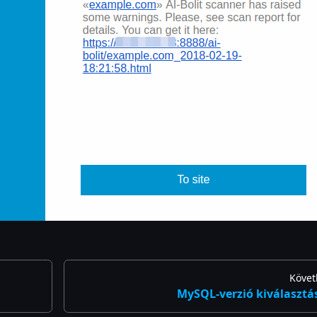
Követ
MySQL-verzió kiválasztá