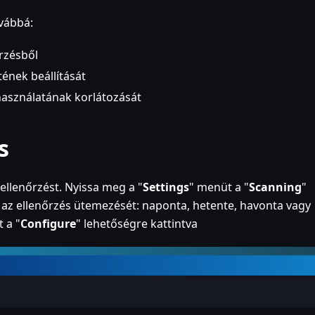
ovábbá:
őrzésből
ének beállítását
használatának korlátozását
s
llenőrzést. Nyissa meg a "
Settings
" menüt a "
Scanning
"
a az ellenőrzés ütemezését: naponta, hetente, havonta vagy
t a "
Configure
" lehetőségre kattintva