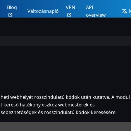
Blog
VPN
API
Változásnapló
overview
zheti webhelyét rosszindulatú kódok után kutatva. A modul
Bolit kereső hatékony eszköz webmesterek és
 sebezhetőségek és rosszindulatú kódok keresésére.