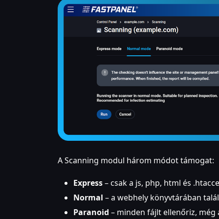
A Scanning modul három módot támogat:
Express
– csak a js, php, html és .htacce
Normal
– a webhely könyvtárában talál
Paranoid
– minden fájlt ellenőriz, még