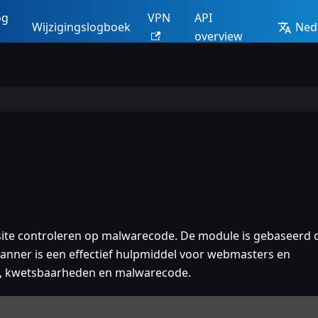
og
VPN
API
Wijzigingslogboek
Ned
overview
site controleren op malwarecode. De module is gebaseerd 
scanner is een effectief hulpmiddel voor webmasters en
n, kwetsbaarheden en malwarecode.