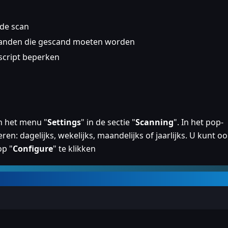
 de scan
standen die gescand moeten worden
script beperken
n het menu "
Settings
" in de sectie "
Scanning
". In het pop-
n: dagelijks, wekelijks, maandelijks of jaarlijks. U kunt o
op "
Configure
" te klikken