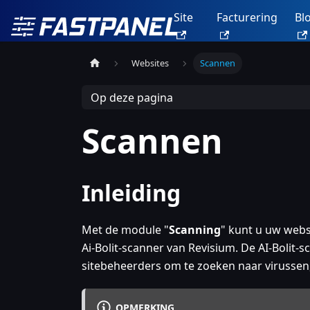
Site
Facturering
Bl
Websites
Scannen
Op deze pagina
Scannen
Inleiding
Met de module "
Scanning
" kunt u uw web
Ai-Bolit-scanner van Revisium. De AI-Bolit-
sitebeheerders om te zoeken naar virusse
OPMERKING