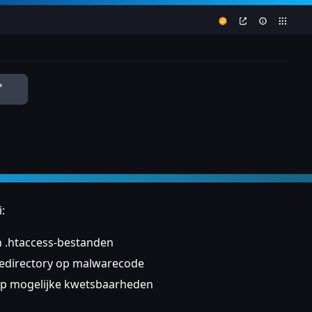
:
en .htaccess-bestanden
itedirectory op malwarecode
 op mogelijke kwetsbaarheden