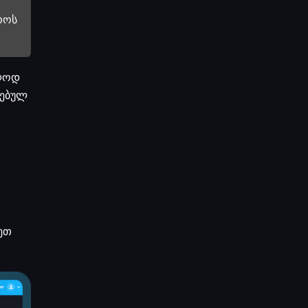
როს
ოლოდ
რებულ
ნეთ