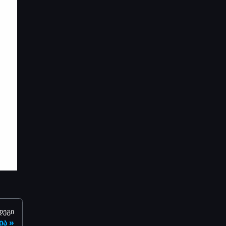
დეგი
ია