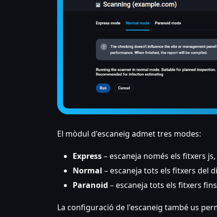
El mòdul d'escaneig admet tres modes:
Express
– escaneja només els fitxers js,
Normal
– escaneja tots els fitxers del d
Paranoid
– escaneja tots els fitxers fin
La configuració de l'escaneig també us per