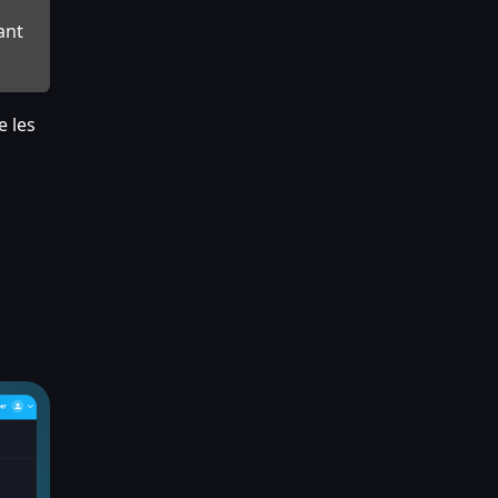
ant
e les