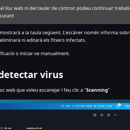
l lloc web ni del tauler de control: podeu continuar treball
ecutant
s mostrarà a la taula següent. L'escàner només informa sobr
eliminarà ni editarà els fitxers infectats.
ficació o iniciar-se manualment.
 detectar virus
lloc web que voleu escanejar i feu clic a "
Scanning
"