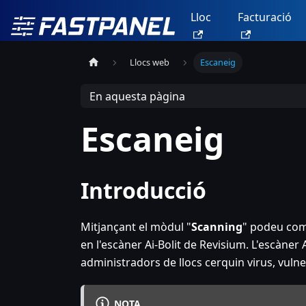
Lloc
Facturació
Llocs web
Escaneig
En aquesta pàgina
Escaneig
Introducció
Mitjançant el mòdul "
Scanning
" podeu comp
en l'escàner Ai-Bolit de Revisium. L'escàner 
administradors de llocs cerquin virus, vulner
NOTA