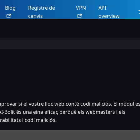
Blog
Registre de
VPN
API
canvis
overview
rovar si el vostre lloc web conté codi maliciós. El mòdul e
AI-Bolit és una eina eficaç perquè els webmasters i els
abilitats i codi maliciós.