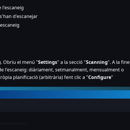
e l'escaneig
 s'han d'escanejar
d'escaneig
. Obriu el menú "
Settings
" a la secció "
Scanning
". A la fin
 de l'escaneig: diàriament, setmanalment, mensualment o
ia planificació (arbitrària) fent clic a "
Configure
"