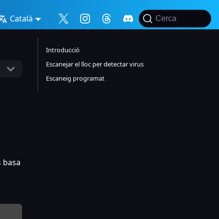
Català
Cerca
Introducció
Escanejar el lloc per detectar virus
Escaneig programat
s basa