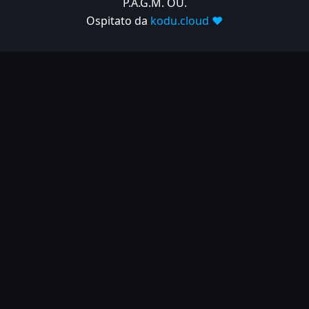
P.A.G.M. OU.
Ospitato da
kodu.cloud ❤️