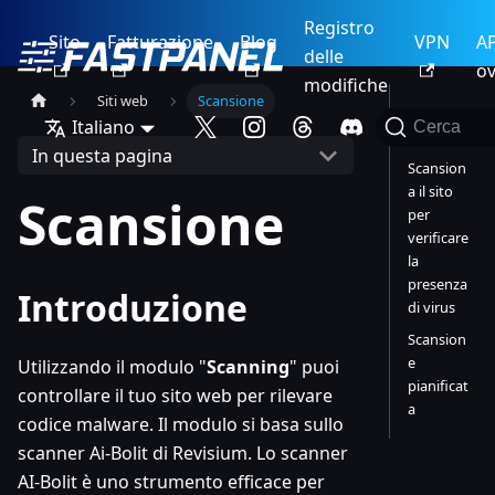
Registro
Sito
Fatturazione
Blog
VPN
AP
delle
ov
modifiche
Siti web
Scansione
Introduzi
Italiano
Cerca
one
In questa pagina
Scansion
a il sito
Scansione
per
verificare
la
presenza
Introduzione
di virus
Scansion
e
Utilizzando il modulo "
Scanning
" puoi
pianificat
controllare il tuo sito web per rilevare
a
codice malware. Il modulo si basa sullo
scanner Ai-Bolit di Revisium. Lo scanner
AI-Bolit è uno strumento efficace per