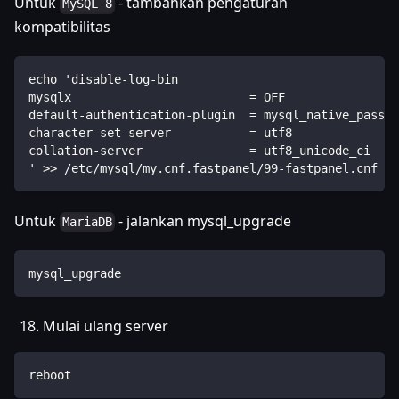
Untuk
- tambahkan pengaturan
MySQL 8
kompatibilitas
echo 'disable-log-bin
mysqlx                         = OFF
default-authentication-plugin  = mysql_native_passwo
character-set-server           = utf8
collation-server               = utf8_unicode_ci
' >> /etc/mysql/my.cnf.fastpanel/99-fastpanel.cnf
Untuk
- jalankan mysql_upgrade
MariaDB
mysql_upgrade
Mulai ulang server
reboot