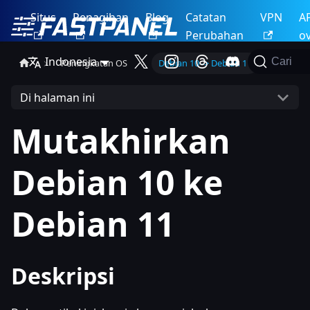
Situs
Penagihan
Blog
Catatan
VPN
A
Perubahan
o
Indonesia
Cari
Peningkatan OS
Debian 10 -> Debian 11
Di halaman ini
Mutakhirkan
Debian 10 ke
Debian 11
Deskripsi