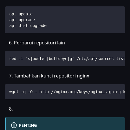
apt update
apt upgrade
apt dist-upgrade
Perbarui repositori lain
sed -i 's|buster|bullseye|g' /etc/apt/sources.list.d
Tambahkan kunci repositori nginx
wget -q -O - http://nginx.org/keys/nginx_signing.key
PENTING