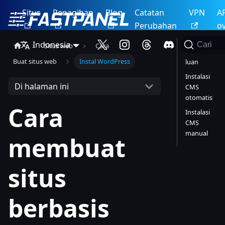
Situs
Penagihan
Blog
Catatan
VPN
A
Perubahan
o
Indonesia
Cari
Situs web
Cara
Pendahu
Buat situs web
Instal WordPress
luan
Instalasi
Di halaman ini
CMS
otomatis
Cara
Instalasi
CMS
manual
membuat
situs
berbasis