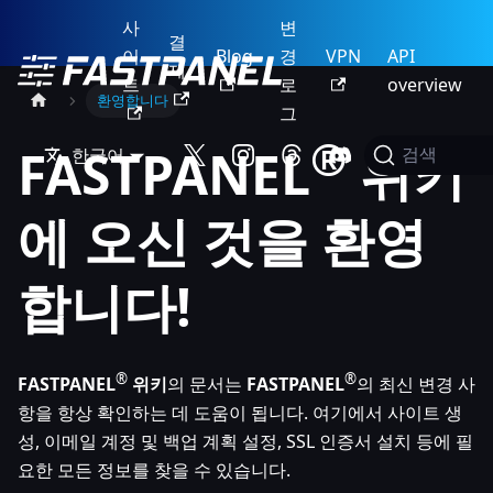
사
변
결
이
Blog
경
VPN
API
제
트
로
overview
환영합니다
그
®
FASTPANEL
위키
한국어
검색
에 오신 것을 환영
합니다!
®
®
FASTPANEL
위키
의 문서는
FASTPANEL
의 최신 변경 사
항을 항상 확인하는 데 도움이 됩니다. 여기에서 사이트 생
성, 이메일 계정 및 백업 계획 설정, SSL 인증서 설치 등에 필
요한 모든 정보를 찾을 수 있습니다.