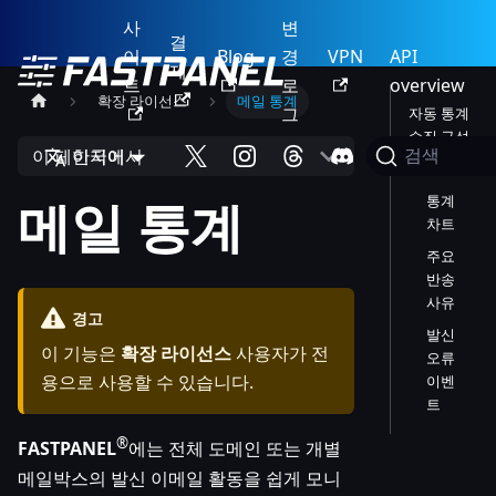
사
변
결
이
Blog
경
VPN
API
제
트
로
overview
확장 라이선스
메일 통계
그
자동 통계
수집 구성
이 페이지에서
한국어
검색
통계 보기
메일 통계
통계
차트
주요
반송
사유
경고
발신
이 기능은
확장 라이선스
사용자가 전
오류
용으로 사용할 수 있습니다.
이벤
트
®
FASTPANEL
에는 전체 도메인 또는 개별
메일박스의 발신 이메일 활동을 쉽게 모니