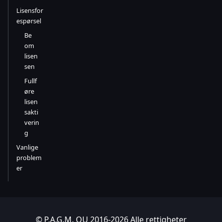
Lisensfor
espørsel
Be
om
lisen
sen
Fullf
øre
lisen
sakti
verin
g
Vanlige
problem
er
© P.A.G.M. OU 2016-2026 Alle rettigheter