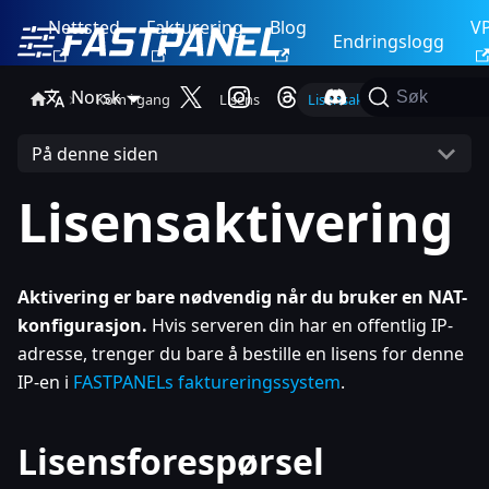
Nettsted
Fakturering
Blog
V
Endringslogg
Norsk
Søk
Kom i gang
Lisens
Lisensaktivering
På denne siden
Lisensaktivering
Aktivering er bare nødvendig når du bruker en NAT-
konfigurasjon.
Hvis serveren din har en offentlig IP-
adresse, trenger du bare å bestille en lisens for denne
IP-en i
FASTPANELs faktureringssystem
.
Lisensforespørsel