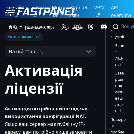
Сайт
Білінг
Blog
Журнал
VPN
API
змін
overview
Українська
Пошу
Швидкий старт
Ліцензія
Запит
Активація ліцензії
ліцензії
Запи
На цій сторінці
т
ліце
Активація
нзії
Заве
рше
ліцензії
ння
акти
вації
ліце
Активація потрібна лише під час
нзії
використання конфігурації NAT.
Пошире
Якщо ваш сервер має публічну IP-
ні
адресу, вам потрібно лише замовити
пробле