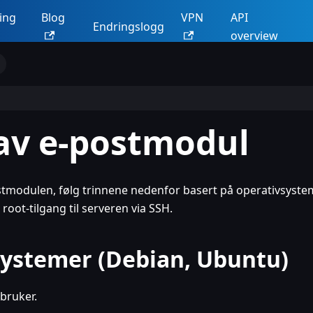
ing
Blog
VPN
API
Endringslogg
overview
av e-postmodul
stmodulen, følg trinnene nedenfor basert på operativsyste
root-tilgang til serveren via SSH.
systemer (Debian, Ubuntu)
-bruker.