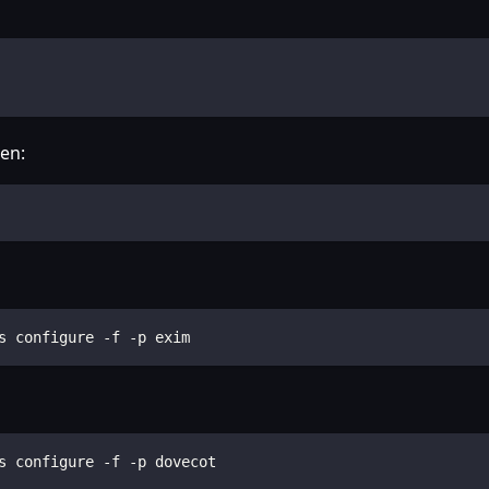
en:
s configure -f -p exim
s configure -f -p dovecot