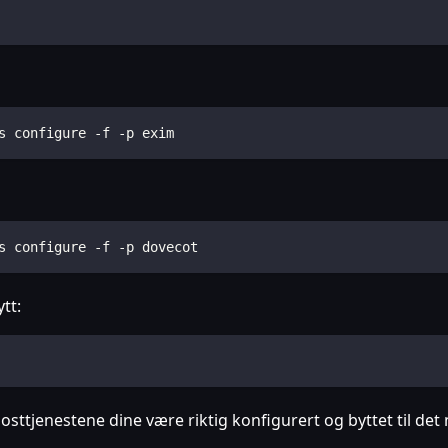
s configure -f -p exim
s configure -f -p dovecot
tt:
-posttjenestene dine være riktig konfigurert og byttet til det