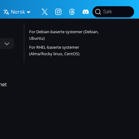
Norsk
Søk
For Debian-baserte systemer (Debian,
Ubuntu)
For RHEL-baserte systemer
(Alma/Rocky linux, CentOS)
met