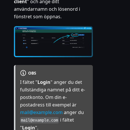
client
" och ange ditt
användarnamn och lösenord i
fönstret som öppnas.
OBS
I fältet "
Login
" anger du det
fullständiga namnet på ditt e-
postkonto. Om din e-
postadress till exempel är
mail@example.com
anger du
i fältet
mail@example.com
"
Login
".