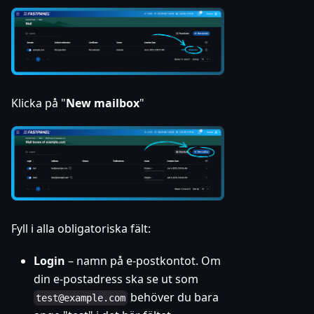
Klicka på "
New mailbox
"
Fyll i alla obligatoriska fält:
Login
– namn på e-postkontot. Om
din e-postadress ska se ut som
behöver du bara
test@example.com