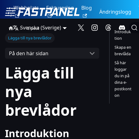
Webbplats
Fakturering
Blog
Ändringslogg
Svenska (Sverige)
E-post
Introduk
Lägga till nya brevlådor
tion
Skapa en
På den här sidan
brevlåda
Så här
Lägga till
loggar
du in på
dina e-
nya
postkont
on
brevlådor
Introduktion