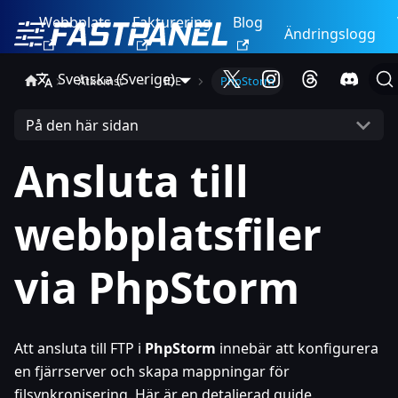
Webbplats
Fakturering
Blog
Ändringslogg
Svenska (Sverige)
Åtkomst
IDE
PhpStorm
På den här sidan
Ansluta till
webbplatsfiler
via PhpStorm
Att ansluta till FTP i
PhpStorm
innebär att konfigurera
en fjärrserver och skapa mappningar för
filsynkronisering. Här är en detaljerad guide.