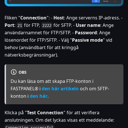
Fliken "
Connection
": -
Host
: Ange serverns IP-adress. -
Port
:
för FTP,
för SFTP. -
User name
: Ange
21
2222
användarnamnet för FTP/SFTP. -
Password
: Ange
lösenordet för FTP/SFTP. - Välj "
Passive mode
" vid
behov (användbart för att kringgå
nätverksbegränsningar).
OBS
Du kan läsa om att skapa FTP-konton i
FASTPANEL® i
den här artikeln
och om SFTP-
konton i
den här
.
Klicka på "
Test Connection
" för att verifiera
anslutningen. Om det lyckas visas ett meddelande:
.
Connection successful