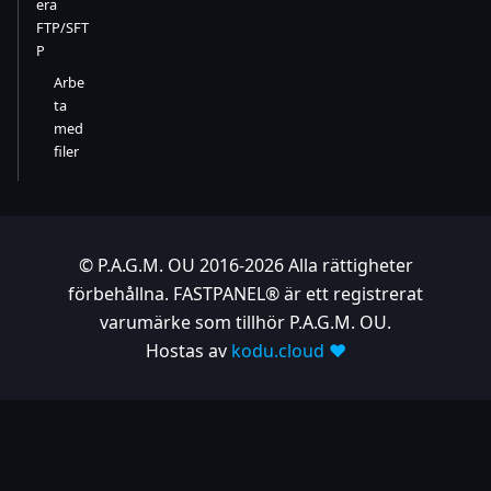
era
FTP/SFT
P
Arbe
ta
med
filer
© P.A.G.M. OU 2016-2026 Alla rättigheter
förbehållna. FASTPANEL® är ett registrerat
varumärke som tillhör P.A.G.M. OU.
Hostas av
kodu.cloud ❤️