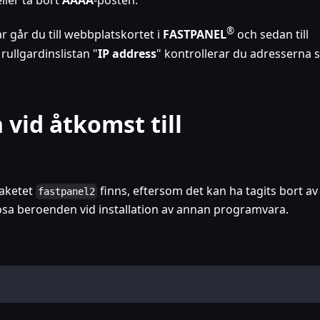
ller ta bort
AAAA
-posten.
®
r går du till webbplatskortet i
FASTPANEL
och sedan till
I rullgardinslistan "
IP address
" kontrollerar du adresserna
 vid åtkomst till
paketet
finns, eftersom det kan ha tagits bort av
fastpanel2
ösa beroenden vid installation av annan programvara.