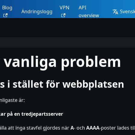
Blog
VPN
API
Ändringslogg
Svensk
overview
 vanliga problem
s i stället för webbplatsen
nligaste är:
r på en tredjepartsserver
älla att inga stavfel gjordes när
A
- och
AAAA
-poster lades till