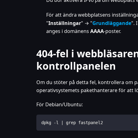
Du bör aktivera IPv6 på din webbplats e
För att ändra webbplatsens inställninga
"
Inställningar
" → "
Grundläggande
". 
anges i domänens
AAAA
-poster.
404-fel i webbläsaren
kontrollpanelen
Om du stöter på detta fel, kontrollera om 
operativsystemets pakethanterare för att l
För Debian/Ubuntu:
dpkg -l | grep fastpanel2