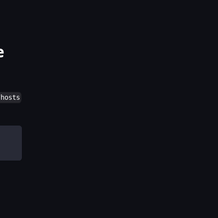
e
/hosts