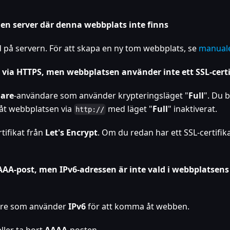
 server där denna webbplats inte finns
d på servern. För att skapa en ny tom webbplats, se
manual
via HTTPS, men webbplatsen använder inte ett SSL-certi
lare
-användare som använder krypteringsläget "
Full
". Du 
 åt webbplatsen via
med läget "
Full
" inaktiverat.
http://
rtifikat från
Let's Encrypt
. Om du redan har ett SSL-certifik
-post, men IPv6-adressen är inte vald i webbplatsens
are som använder
IPv6
för att komma åt webben.