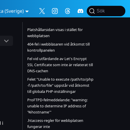
a (Sverige)
Sök
Platshållarsidan visas i stället för
webbplatsen
404-fel i webbläsaren vid åtkomst till
kontrollpanelen
Fel vid utfärdande av Let's Encrypt
SSL Certificate som inte är relaterat till
DNS-cachen
Felet "Unable to execute /path/to/php
-f /path/to/file" uppstår vid åtkomst
till globala PHP-inställningar
ProFTPD-felmeddelande: "warning:
unable to determine IP address of
'%hostname'"
.htaccess-regler för webbplatsen
 i
fungerar inte