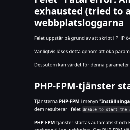
exhausted (tried to a
webbplatsloggarna
Felet uppstår på grund av att skript i PHP
Vanligtvis löses detta genom att öka para
Dessutom kan värdet för denna parameter 
PHP-FPM-tjänster sta
Tjänsterna
PHP-FPM
i menyn "
Inställninga
dem resulterar i felet
Unable to start the 
PHP-FPM
-tjänster startas automatiskt och
ansluten till en webbplats. Om PHP-FPM-tjän