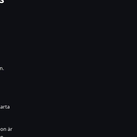
n.
tarta
ion är
on