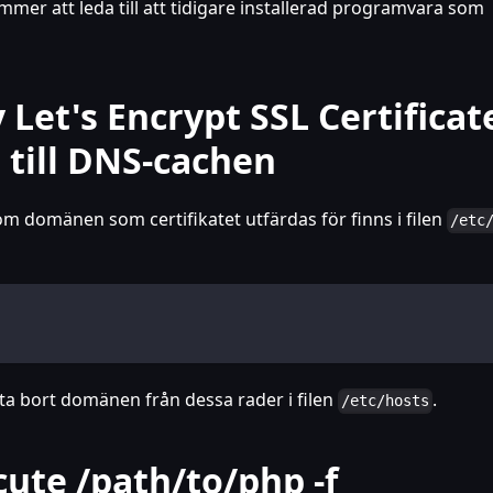
mer att leda till att tidigare installerad programvara som
 Let's Encrypt SSL Certificat
 till DNS-cachen
om domänen som certifikatet utfärdas för finns i filen
/etc
 ta bort domänen från dessa rader i filen
.
/etc/hosts
cute /path/to/php -f