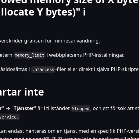
llocate Y bytes)" i
 överskrider gränsen för minnesanvändning.
metern
i webbplatsens PHP-inställningar.
memory_limit
åsidosättas i
-filer eller direkt i själva PHP-skripte
.htaccess
rtar inte
r
" → "
Tjänster
" är i tillståndet
, och ett försök att s
Stopped
service.
 kan endast hanteras om en tjänst med en specifik PHP-vers
sten med en specifik PHP-version inte är ansluten till någ