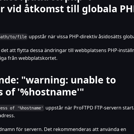
r vid åtkomst till globala PH
uppstår när vissa PHP-direktiv åsidosätts globa
path/to/file
t att flytta dessa ändringar till webbplatsens PHP-inställn
liga från webbplatskortet.
de: "warning: unable to
s of '%hostname'"
uppstår när ProFTPD FTP-servern star
ress of '%hostname'
adress.
 värdnamn för servern. Det rekommenderas att använda en