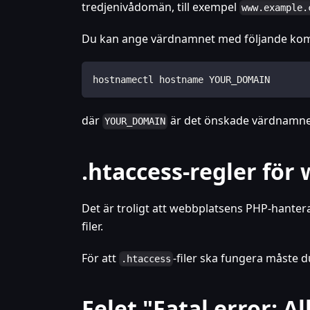
tredjenivådomän, till exempel
www.example.
Du kan ange värdnamnet med följande k
hostnamectl hostname YOUR_DOMAIN
där
är det önskade värdnamne
YOUR_DOMAIN
.htaccess-regler för
Det är troligt att webbplatsens PHP-hantera
filer.
För att
-filer ska fungera måste d
.htaccess
Felet "Fatal error: 