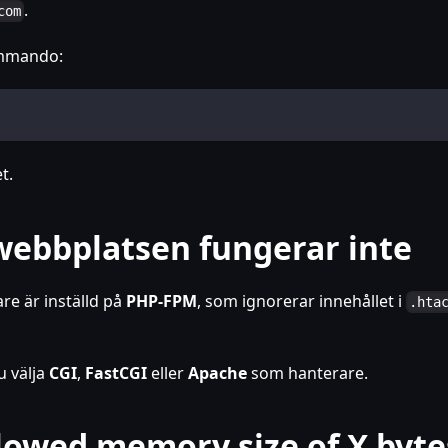
.
com
ommando:
t.
 webbplatsen fungerar inte
re är inställd på
PHP-FPM
, som ignorerar innehållet i
.hta
u välja
CGI
,
FastCGI
eller
Apache
som hanterare.
Allowed memory size of X byte