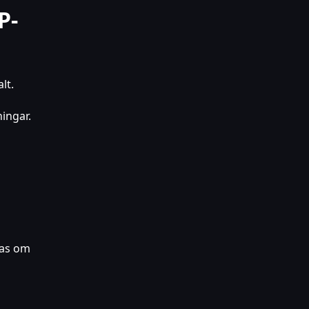
P-
lt.
ingar.
tas om