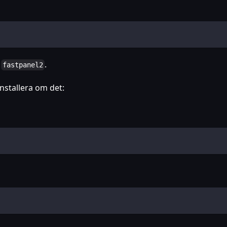
t
.
fastpanel2
nstallera om det: