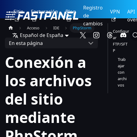
Registro
Sitio
Facturación
Blog
VPN
API
de
ove
cambios
Acceso
IDE
PhpStorm
Configur
Español de España
ar
En esta página
FTP/SFT
P
Conexión a
Trab
ajar
con
los archivos
archi
vos
del sitio
mediante
PhpStorm