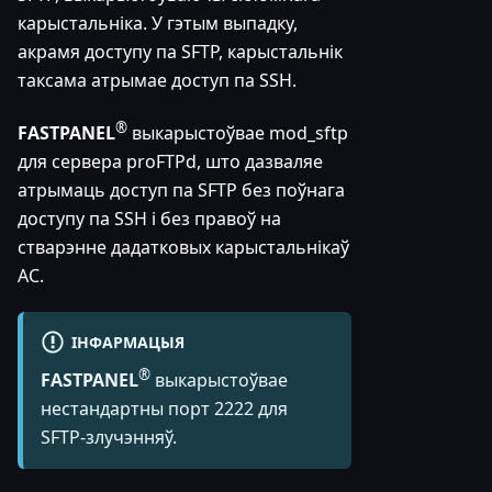
карыстальніка. У гэтым выпадку,
акрамя доступу па SFTP, карыстальнік
таксама атрымае доступ па SSH.
®
FASTPANEL
выкарыстоўвае mod_sftp
для сервера proFTPd, што дазваляе
атрымаць доступ па SFTP без поўнага
доступу па SSH і без правоў на
стварэнне дадатковых карыстальнікаў
АС.
ІНФАРМАЦЫЯ
®
FASTPANEL
выкарыстоўвае
нестандартны порт 2222 для
SFTP-злучэнняў.