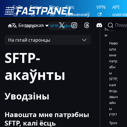
Сайт
Білінг
Blog
Спіс
VPN
API
змяненняў
overvi
Беларуская
Пошу
Доступ
SFTP-акаўнты
Уводзін
ы
На гэтай старонцы
Наво
шта
SFTP-
мне
патр
эбн
акаўнты
ы
SFTP,
калі
ёсць
Уводзіны
звыч
айн
ы
Навошта мне патрэбны
FTP?
SFTP, калі ёсць
Трох