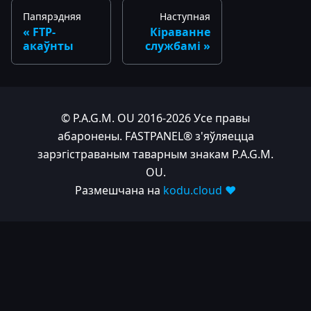
Папярэдняя
Наступная
FTP-
Кіраванне
акаўнты
службамі
© P.A.G.M. OU 2016-2026 Усе правы
абаронены. FASTPANEL® з'яўляецца
зарэгістраваным таварным знакам P.A.G.M.
OU.
Размешчана на
kodu.cloud ❤️