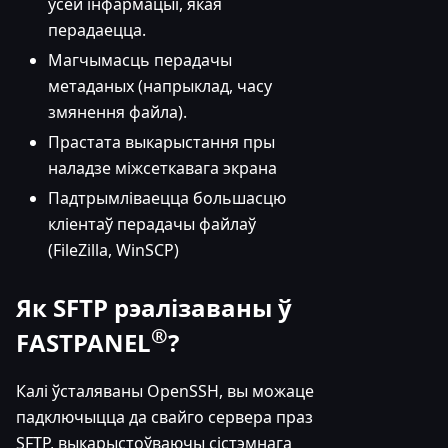
ўсёй інфармацыі, якая
перадаецца.
Магчымасць перадачы
метаданых (напрыклад, часу
змянення файла).
Прастата выкарыстання пры
наладзе міжсеткавага экрана
Падтрымліваецца большасцю
кліентаў перадачы файлаў
(FileZilla, WinSCP)
Як SFTP рэалізаваны ў
®
FASTPANEL
?
Калі ўсталяваны OpenSSH, вы можаце
падключыцца да свайго сервера праз
SFTP, выкарыстоўваючы сістэмнага