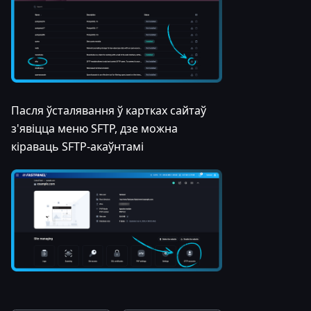
Пасля ўсталявання ў картках сайтаў
з'явіцца меню SFTP, дзе можна
кіраваць SFTP-акаўнтамі