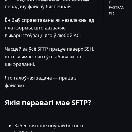
у
перадачу файлаў бяспечнай.
FASTPAN
EL?
Ён быў спраектаваны як незалежны ад
платформы, што дазваляе
выкарыстоўваць яго ў любой АС.
Часцей за ўсё SFTP працуе паверх SSH,
што здымае з яго ўсе абавязкі па
шыфраванні.
Яго галоўная задача — праца з
файламі.
Якія перавагі мае SFTP?
Забеспячэнне поўнай бяспекі