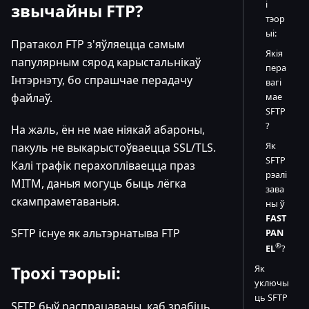
і
звычайны FTP?
тэор
ыі:
Пратакол FTP з'яўляецца самым
Якія
папулярным сярод карыстальнікаў
пера
Інтэрнэту, бо спрашчае перадачу
вагі
файлаў.
мае
SFTP
?
На жаль, ён не мае ніякай абароны,
Як
пакуль не выкарыстоўваецца SSL/TLS.
SFTP
Калі трафік перахопліваецца праз
рэалі
MITM, даныя могуць быць лёгка
зава
скампраметаваныя.
ны ў
FAST
SFTP існуе як альтэрнатыва FTP
PAN
®
EL
?
Трохі тэорыі:
Як
уключы
ць SFTP
SFTP быў распрацаваны, каб зрабіць