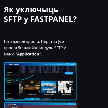
Як уключыць
SFTP у FASTPANEL?
Гэта даволі проста. Перш за ўсё
проста ўсталюйце модуль SFTP у
меню "
Application
".