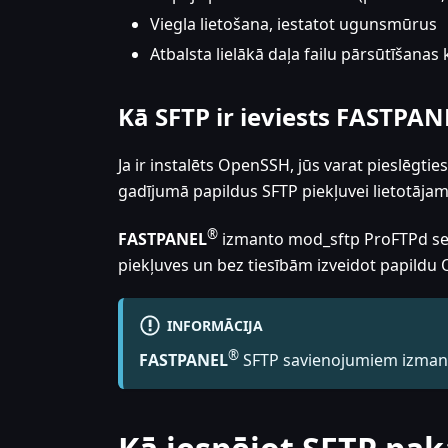
Viegla lietošana, iestatot ugunsmūrus
Atbalsta lielākā daļa failu pārsūtīšanas k
Kā SFTP ir ieviests
FASTPAN
Ja ir instalēts OpenSSH, jūs varat pieslēgti
gadījumā papildus SFTP piekļuvei lietotājam 
®
FASTPANEL
izmanto mod_sftp ProFTPd serv
piekļuves un bez tiesībām izveidot papildu O
INFORMĀCIJA
®
FASTPANEL
SFTP savienojumiem izmant