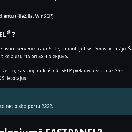
lientu (FileZilla, WinSCP)
®
EL
?
es savam serverim caur SFTP, izmantojot sistēmas lietotāju. Š
tiks piešķirta arī SSH piekļuve.
erim, kas ļauj nodrošināt SFTP piekļuvi bez pilnas SSH
S lietotājus.
o netipisko portu 2222.