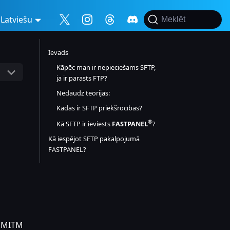
Latviešu
Meklēt
Ievads
Kāpēc man ir nepieciešams SFTP,
ja ir parasts FTP?
Nedaudz teorijas:
Kādas ir SFTP priekšrocības?
®
Kā SFTP ir ieviests
FASTPANEL
?
Kā iespējot SFTP pakalpojumā
FASTPANEL?
r MITM