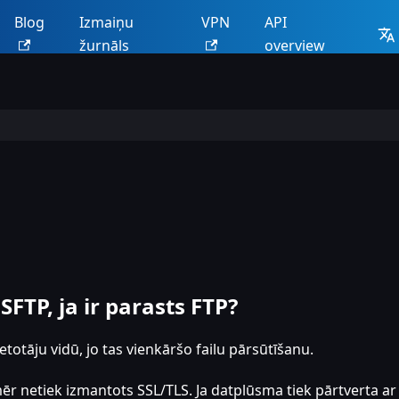
Blog
Izmaiņu
VPN
API
žurnāls
overview
FTP, ja ir parasts FTP?
etotāju vidū, jo tas vienkāršo failu pārsūtīšanu.
r netiek izmantots SSL/TLS. Ja datplūsma tiek pārtverta a