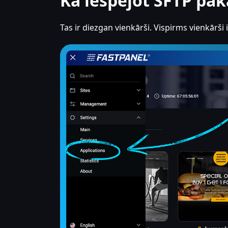
Kā iespējot SFTP pa
Tas ir diezgan vienkārši. Vispirms vienkārši 