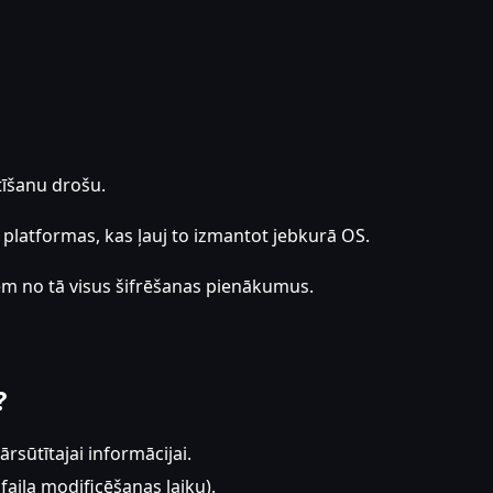
ūtīšanu drošu.
o platformas, kas ļauj to izmantot jebkurā OS.
em no tā visus šifrēšanas pienākumus.
?
rsūtītajai informācijai.
aila modificēšanas laiku).