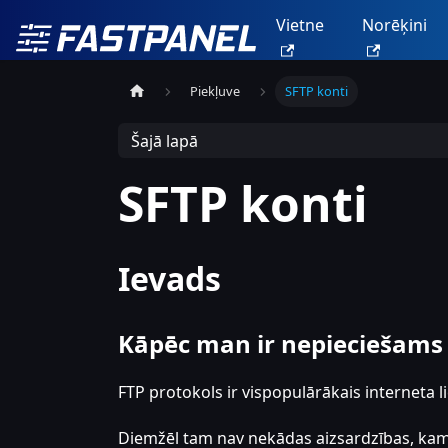
Vietne
Norēķini
Piekļuve
SFTP konti
Šajā lapā
SFTP konti
Ievads
Kāpēc man ir nepieciešams S
FTP protokols ir vispopulārākais interneta li
Diemžēl tam nav nekādas aizsardzības, kamē