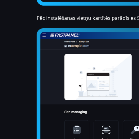
Pēc instalēšanas vietņu kartītēs parādīsies 