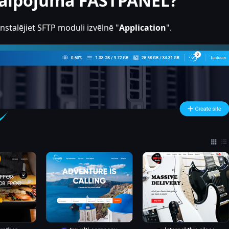
kalpojumā FASTPANEL?
instalējiet SFTP moduli izvēlnē "
Application
".