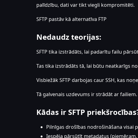
palīdzību, dati var tikt viegli kompromitēti.
SFTP pastāv kā alternatīva FTP
Nedaudz teorijas:
SFTP tika izstrādāts, lai padarītu failu pārs
Tas tika izstrādāts tā, lai būtu neatkarīgs n
Visbiežāk SFTP darbojas caur SSH, kas noņ
Tā galvenais uzdevums ir strādāt ar failiem.
Kādas ir SFTP priekšrocības
Pilnīgas drošības nodrošināšana visai pā
Iespēja pārsūtīt metadatus (piemēram, f