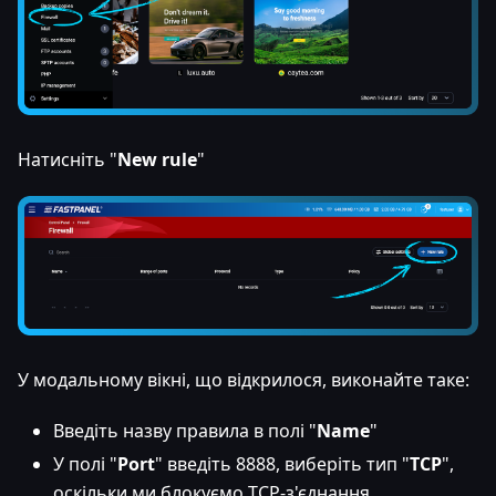
Натисніть "
New rule
"
У модальному вікні, що відкрилося, виконайте таке:
Введіть назву правила в полі "
Name
"
У полі "
Port
" введіть 8888, виберіть тип "
TCP
",
оскільки ми блокуємо TCP-з'єднання