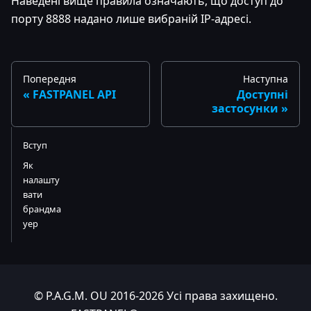
Наведені вище правила означають, що доступ до
порту 8888 надано лише вибраній IP-адресі.
Попередня
Наступна
FASTPANEL API
Доступні
застосунки
Вступ
Як
налашту
вати
брандма
уер
© P.A.G.M. OU 2016-2026 Усі права захищено.