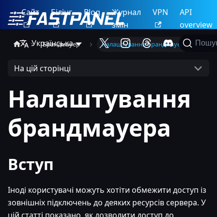
Сайт
Білінг
Blog
Журнал
VPN
API
змін
overview
Українська
Пошу
Брандмауер
Налаштування брандмауера
На цій сторінці
Налаштування
брандмауера
Вступ
Іноді користувачі можуть хотіти обмежити доступ із
зовнішніх підключень до деяких ресурсів сервера. У
цій статті показано, як дозволити доступ до