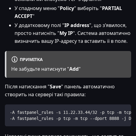
У спадному меню "
Policy
" виберіть "
PARTIAL
ACCEPT
"
У додатковому полі "
IP address
", що з’явилося,
просто натисніть "
My IP
". Система автоматично
визначить вашу IP-адресу та вставить її в поле.
ПРИМІТКА
Не забудьте натиснути "
Add
"
Після натискання "
Save
" панель автоматично
створить на сервері такі правила:
-A fastpanel_rules -s 11.22.33.44/32 -p tcp -m tcp -
-A fastpanel_rules -p tcp -m tcp --dport 8888 -j DRO