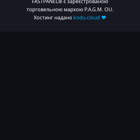
FASTPANEL® є зареєстрованою
торговельною маркою P.A.G.M. OU.
Хостинг надано
kodu.cloud ❤️