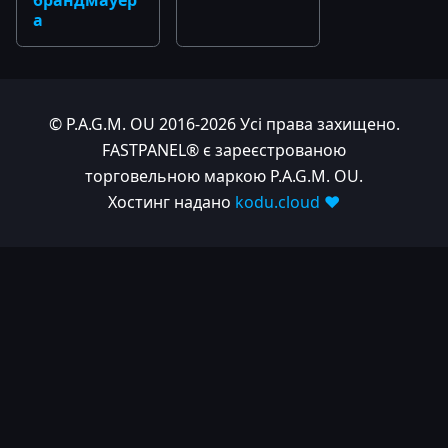
брандмауер
а
© P.A.G.M. OU 2016-2026 Усі права захищено.
FASTPANEL® є зареєстрованою
торговельною маркою P.A.G.M. OU.
Хостинг надано
kodu.cloud ❤️